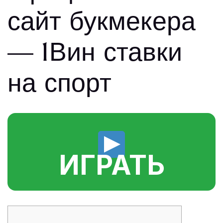
сайт букмекера
— 1Вин ставки
на спорт
ИГРАТЬ