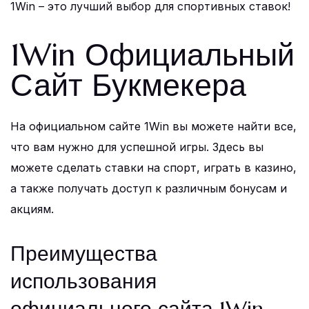
1Win – это лучший выбор для спортивных ставок!
1Win Официальный
Сайт Букмекера
На официальном сайте 1Win вы можете найти все,
что вам нужно для успешной игры. Здесь вы
можете сделать ставки на спорт, играть в казино,
а также получать доступ к различным бонусам и
акциям.
Преимущества
использования
официального сайта 1Win