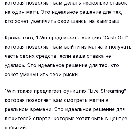
которая позволяет вам делать несколько ставок
на один матч. Это идеальное решение для тех,
кто хочет увеличить свои шансы на выигрыш.
Кроме того, 1Win предлагает функцию “Cash Out”,
которая позволяет вам выйти из матча и получать
часть своих средств, если ваша ставка не
удалась. Это идеальное решение для тех, кто
хочет уменьшить свои риски.
1Win также предлагает функцию “Live Streaming”,
которая позволяет вам смотреть матчи в
реальном времени. Это идеальное решение для
любителей спорта, которые хотят быть в центре
событий.