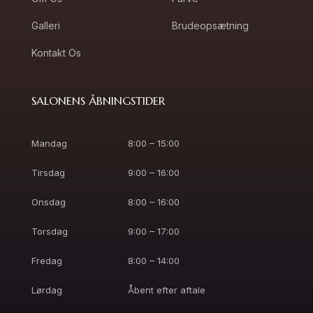
Galleri
Brudeopsætning
Kontakt Os
SALONENS ÅBNINGSTIDER
Mandag
8:00 – 15:00
Tirsdag
9:00 – 16:00
Onsdag
8:00 – 16:00
Torsdag
9:00 – 17:00
Fredag
8:00 – 14:00
Lørdag
Åbent efter aftale