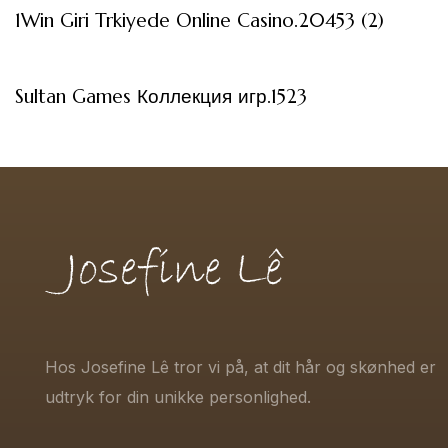
1Win Giri Trkiyede Online Casino.20453 (2)
3 måneder ago
Uncategorized
Sultan Games Коллекция игр.1523
Hos Josefine Lê tror vi på, at dit hår og skønhed er
udtryk for din unikke personlighed.