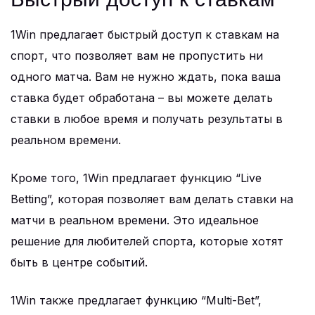
1Win предлагает быстрый доступ к ставкам на
спорт, что позволяет вам не пропустить ни
одного матча. Вам не нужно ждать, пока ваша
ставка будет обработана – вы можете делать
ставки в любое время и получать результаты в
реальном времени.
Кроме того, 1Win предлагает функцию “Live
Betting”, которая позволяет вам делать ставки на
матчи в реальном времени. Это идеальное
решение для любителей спорта, которые хотят
быть в центре событий.
1Win также предлагает функцию “Multi-Bet”,