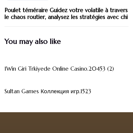
Poulet téméraire Guidez votre volatile à travers
le chaos routier, analysez les stratégies avec chi
You may also like
3 måneder ago
Uncategorized
1Win Giri Trkiyede Online Casino.20453 (2)
3 måneder ago
Uncategorized
Sultan Games Коллекция игр.1523