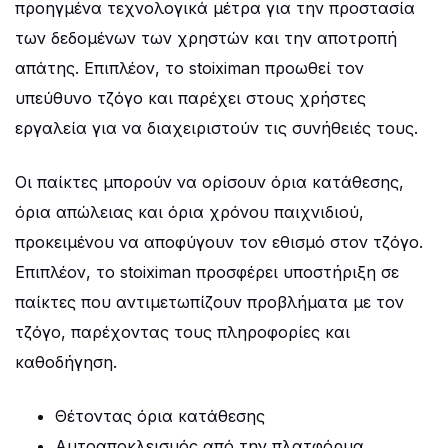
προηγμένα τεχνολογικά μέτρα για την προστασία
των δεδομένων των χρηστών και την αποτροπή
απάτης. Επιπλέον, το stoiximan προωθεί τον
υπεύθυνο τζόγο και παρέχει στους χρήστες
εργαλεία για να διαχειριστούν τις συνήθειές τους.
Οι παίκτες μπορούν να ορίσουν όρια κατάθεσης,
όρια απώλειας και όρια χρόνου παιχνιδιού,
προκειμένου να αποφύγουν τον εθισμό στον τζόγο.
Επιπλέον, το stoiximan προσφέρει υποστήριξη σε
παίκτες που αντιμετωπίζουν προβλήματα με τον
τζόγο, παρέχοντας τους πληροφορίες και
καθοδήγηση.
Θέτοντας όρια κατάθεσης
Αυτοαποκλεισμός από την πλατφόρμα