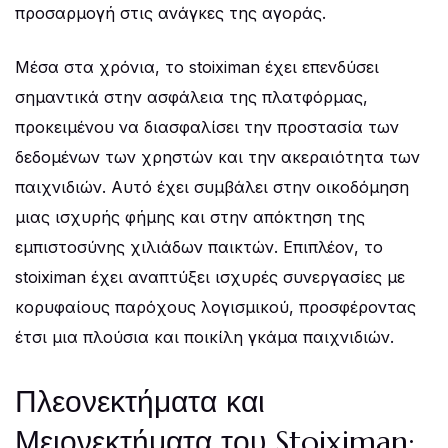
προσαρμογή στις ανάγκες της αγοράς.
Μέσα στα χρόνια, το stoiximan έχει επενδύσει
σημαντικά στην ασφάλεια της πλατφόρμας,
προκειμένου να διασφαλίσει την προστασία των
δεδομένων των χρηστών και την ακεραιότητα των
παιχνιδιών. Αυτό έχει συμβάλει στην οικοδόμηση
μιας ισχυρής φήμης και στην απόκτηση της
εμπιστοσύνης χιλιάδων παικτών. Επιπλέον, το
stoiximan έχει αναπτύξει ισχυρές συνεργασίες με
κορυφαίους παρόχους λογισμικού, προσφέροντας
έτσι μια πλούσια και ποικίλη γκάμα παιχνιδιών.
Πλεονεκτήματα και
Μειονεκτήματα του Stoiximan: