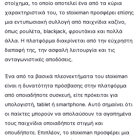
στοίχημα, το οποίο αποτελεί ένα από τα κύρια
χαρακτηριστικά του, το stoiximan προσφέρει επίσης
μια εντυπωσιακή συλλογή από παιχνίδια καζίνο,
όπως ρουλέτα, blackjack, φρουτάκια και πολλά
άλλα. Η πλατφόρμα διακρίνεται από την εύχρηστη
διεπαφή της, την ασφαλή λειτουργία και τις
ανταγωνιστικές αποδόσεις.
Ένα από τα βασικά πλεονεκτήματα του stoiximan
είναι η δυνατότητα πρόσβασης στην πλατφόρμα
από οποιαδήποτε συσκευή, είτε πρόκειται για
υπολογιστή, tablet ή smartphone. Αυτό σημαίνει ότι
οι παίκτες μπορούν να απολαύσουν τα αγαπημένα
τους παιχνίδια οποιαδήποτε στιγμή και
οπουδήποτε. Επιπλέον, το stoiximan προσφέρει μια