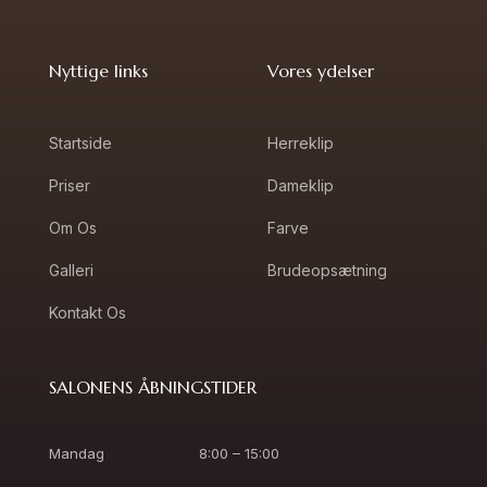
Nyttige links
Vores ydelser
Startside
Herreklip
Priser
Dameklip
Om Os
Farve
Galleri
Brudeopsætning
Kontakt Os
SALONENS ÅBNINGSTIDER
Mandag
8:00 – 15:00