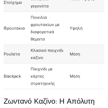
Στοίχημα
γεγονότα
Ποικιλία
φρουτακίων με
Φρουτάκια
Υψηλή
διαφορετικά
θέματα
Κλασικό παιχνίδι
Ρουλέτα
Μέση
καζίνο
Παιχνίδι με
Blackjack
κάρτες
Μέση
στρατηγικής
Ζωντανό Καζίνο: Η Απόλυτη