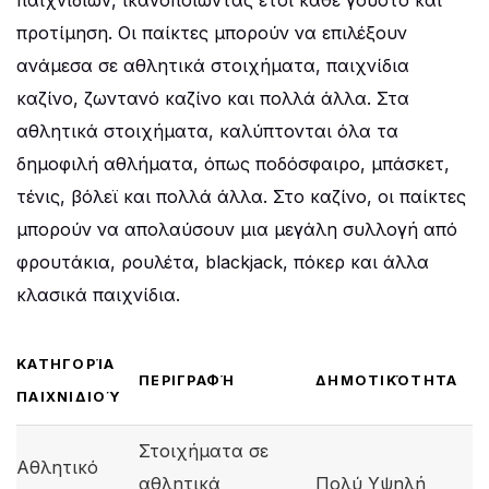
παιχνιδιών, ικανοποιώντας έτσι κάθε γούστο και
προτίμηση. Οι παίκτες μπορούν να επιλέξουν
ανάμεσα σε αθλητικά στοιχήματα, παιχνίδια
καζίνο, ζωντανό καζίνο και πολλά άλλα. Στα
αθλητικά στοιχήματα, καλύπτονται όλα τα
δημοφιλή αθλήματα, όπως ποδόσφαιρο, μπάσκετ,
τένις, βόλεϊ και πολλά άλλα. Στο καζίνο, οι παίκτες
μπορούν να απολαύσουν μια μεγάλη συλλογή από
φρουτάκια, ρουλέτα, blackjack, πόκερ και άλλα
κλασικά παιχνίδια.
ΚΑΤΗΓΟΡΊΑ
ΠΕΡΙΓΡΑΦΉ
ΔΗΜΟΤΙΚΌΤΗΤΑ
ΠΑΙΧΝΙΔΙΟΎ
Στοιχήματα σε
Αθλητικό
αθλητικά
Πολύ Υψηλή