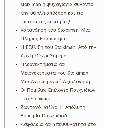
stoiximan η ψυχαγωγία συναντά
την υψηλή απόδοση και τις
απίστευτες ευκαιρίες!.
Κατανόηση του Stoiximan: Μια
Πλήρης Επισκόπηση
Η Εξέλιξη του Stoiximan: Από την
Αρχή Μέχρι Σήμερα
Πλεονεκτήματα και
Μειονεκτήματα του Stoiximan:
Μια Αντικειμενική Αξιολόγηση
Οι Ποικίλες Επιλογές Παιχνιδιών
στο Stoiximan
Ζωντανό Καζίνο: Η Απόλυτη
Εμπειρία Παιχνιδιού
Ασφάλεια και Υπευθυνότητα στο