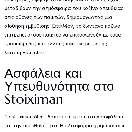
μεταδίδουν την ατμόσφαιρα του καζίνο απευθείας
στις οθόνες των παικτών, δημιουργώντας μια
αίσθηση εμβύθισης. Επιπλέον, το ζωντανό καζίνο
επιτρέπει στους παίκτες να επικοινωνούν με τους
κρουπιέρηδες και άλλους παίκτες μέσω της
λειτουργίας chat.
Ασφάλεια και
Υπευθυνότητα στο
Stoiximan
Το stoiximan δίνει ιδιαίτερη έμφαση στην ασφάλεια
και την υπευθυνότητα. Η πλατφόρμα χρησιμοποιεί