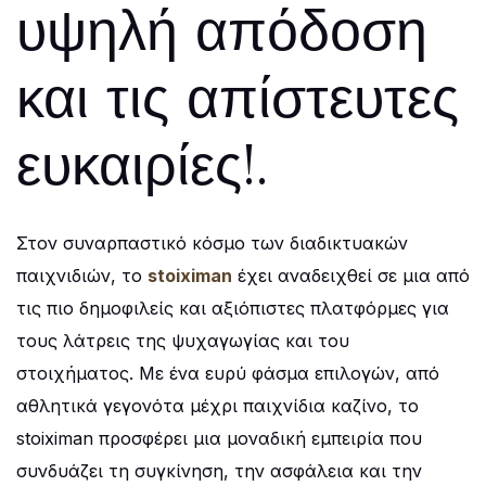
υψηλή απόδοση
και τις απίστευτες
ευκαιρίες!.
Στον συναρπαστικό κόσμο των διαδικτυακών
παιχνιδιών, το
stoiximan
έχει αναδειχθεί σε μια από
τις πιο δημοφιλείς και αξιόπιστες πλατφόρμες για
τους λάτρεις της ψυχαγωγίας και του
στοιχήματος. Με ένα ευρύ φάσμα επιλογών, από
αθλητικά γεγονότα μέχρι παιχνίδια καζίνο, το
stoiximan προσφέρει μια μοναδική εμπειρία που
συνδυάζει τη συγκίνηση, την ασφάλεια και την