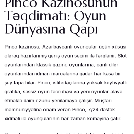
Pinco Kazinosunun
Təqdimatı: Oyun
Dünyasına Qapı
Pinco kazinosu, Azərbaycanlı oyunçular üçün xüsusi
olaraq hazırlanmış geniş oyun seçimi ilə fərqlənir. Slot
oyunlarından klassik qazino oyunlarına, canlı diler
oyunlarından idman mərcələrinə qədər hər kəsə bir
şey tapa bilər. Pinco, istifadəçilərinə yüksək keyfiyyətli
qrafika, səssiz oyun təcrübəsi və yeni oyunlar əlavə
etməklə daim özünü yeniləməyə çalışır. Müştəri
məmnuniyyətinə önəm verən Pinco, 7/24 dəstək
xidməti ilə oyunçularının hər zaman köməyinə çatır.