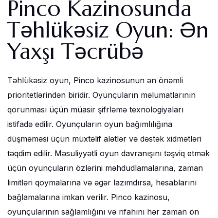
Pinco Kazinosunda
Təhlükəsiz Oyun: Ən
Yaxşı Təcrübə
Təhlükəsiz oyun, Pinco kazinosunun ən önəmli
prioritetlərindən biridir. Oyunçuların məlumatlarının
qorunması üçün müasir şifrləmə texnologiyaları
istifadə edilir. Oyunçuların oyun bağımlılığına
düşməməsi üçün müxtəlif alətlər və dəstək xidmətləri
təqdim edilir. Məsuliyyətli oyun davranışını təşviq etmək
üçün oyunçuların özlərini məhdudlamalarına, zaman
limitləri qoymalarına və əgər lazımdırsa, hesablarını
bağlamalarına imkan verilir. Pinco kazinosu,
oyunçularının sağlamlığını və rifahını hər zaman ön