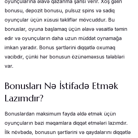
oyunçularına əlavə qazanma şansı verir. Xoş gəlin
bonusu, depozit bonusu, pulsuz spins və sadiq
oyunçular üçün xüsusi təkliflər mövcuddur. Bu
bonuslar, oyuna başlamaq üçün əlavə vəsaitlə təmin
edir və oyunçuların daha uzun müddət oynamağa
imkan yaradır. Bonus şərtlərini diqqətlə oxumaq
vacibdir, çünki hər bonusun özünəməxsus tələbləri
var.
Bonusları Nə İstifadə Etmək
Lazımdır?
Bonuslardan maksimum fayda əldə etmək üçün
oyunçuların bəzi məqamlara diqqət etmələri lazımdır.
İlk növbədə, bonusun şərtlərini və qaydalarını diqqətlə