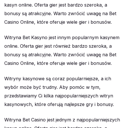
kasyn online. Oferta gier jest bardzo szeroka, a
bonusy są atrakcyjne. Warto zwrócić uwagę na Bet
Casino Online, które oferuje wiele gier i bonusów.
Witryna Bet Kasyno jest innym popularnym kasynem
online. Oferta gier jest również bardzo szeroka, a
bonusy są atrakcyjne. Warto zwrócić uwagę na Bet
Casino Online, które oferuje wiele gier i bonusów.
Witryny kasynowe są coraz popularniejsze, a ich
wybór może być trudny. Aby pomóc w tym,
przedstawiamy Ci kilka najpopularniejszych witryn
kasynowych, które oferują najlepsze gry i bonusy.
Witryna Bet Casino jest jednym z najpopularniejszych