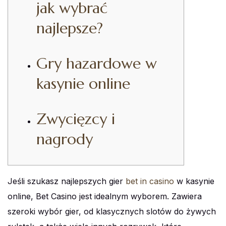
jak wybrać
najlepsze?
Gry hazardowe w
kasynie online
Zwycięzcy i
nagrody
Jeśli szukasz najlepszych gier
bet in casino
w kasynie
online, Bet Casino jest idealnym wyborem. Zawiera
szeroki wybór gier, od klasycznych slotów do żywych