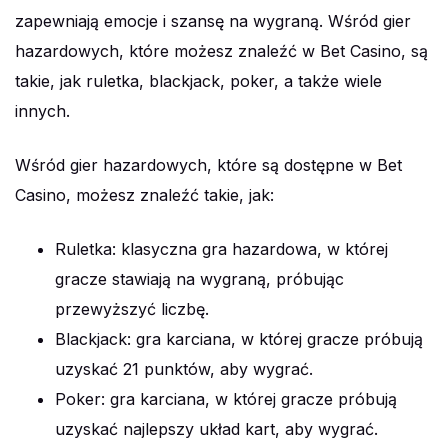
zapewniają emocje i szansę na wygraną. Wśród gier
hazardowych, które możesz znaleźć w Bet Casino, są
takie, jak ruletka, blackjack, poker, a także wiele
innych.
Wśród gier hazardowych, które są dostępne w Bet
Casino, możesz znaleźć takie, jak:
Ruletka: klasyczna gra hazardowa, w której
gracze stawiają na wygraną, próbując
przewyższyć liczbę.
Blackjack: gra karciana, w której gracze próbują
uzyskać 21 punktów, aby wygrać.
Poker: gra karciana, w której gracze próbują
uzyskać najlepszy układ kart, aby wygrać.