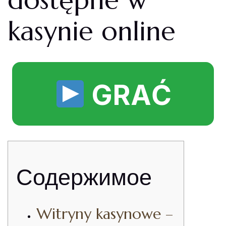
dostępne w
kasynie online
GRAĆ
Содержимое
Witryny kasynowe –