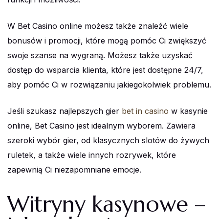
W Bet Casino online możesz także znaleźć wiele
bonusów i promocji, które mogą pomóc Ci zwiększyć
swoje szanse na wygraną. Możesz także uzyskać
dostęp do wsparcia klienta, które jest dostępne 24/7,
aby pomóc Ci w rozwiązaniu jakiegokolwiek problemu.
Jeśli szukasz najlepszych gier
bet in casino
w kasynie
online, Bet Casino jest idealnym wyborem. Zawiera
szeroki wybór gier, od klasycznych slotów do żywych
ruletek, a także wiele innych rozrywek, które
zapewnią Ci niezapomniane emocje.
Witryny kasynowe –