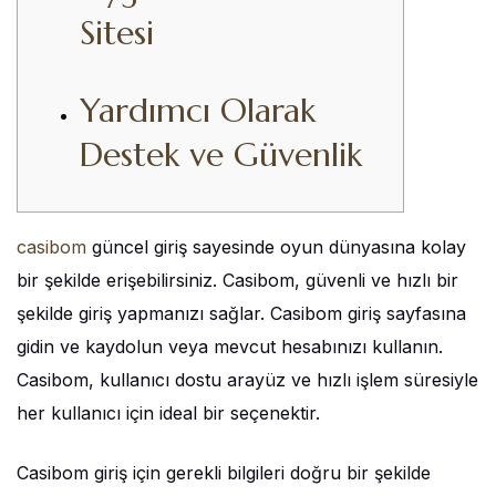
Sitesi
Yardımcı Olarak
Destek ve Güvenlik
casibom
güncel giriş sayesinde oyun dünyasına kolay
bir şekilde erişebilirsiniz. Casibom, güvenli ve hızlı bir
şekilde giriş yapmanızı sağlar. Casibom giriş sayfasına
gidin ve kaydolun veya mevcut hesabınızı kullanın.
Casibom, kullanıcı dostu arayüz ve hızlı işlem süresiyle
her kullanıcı için ideal bir seçenektir.
Casibom giriş için gerekli bilgileri doğru bir şekilde