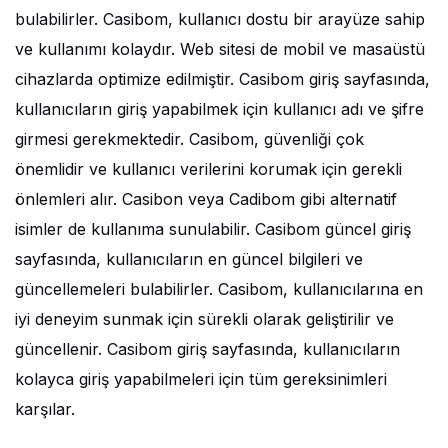
bulabilirler. Casibom, kullanıcı dostu bir arayüze sahip
ve kullanımı kolaydır. Web sitesi de mobil ve masaüstü
cihazlarda optimize edilmiştir. Casibom giriş sayfasında,
kullanıcıların giriş yapabilmek için kullanıcı adı ve şifre
girmesi gerekmektedir. Casibom, güvenliği çok
önemlidir ve kullanıcı verilerini korumak için gerekli
önlemleri alır. Casibon veya Cadibom gibi alternatif
isimler de kullanıma sunulabilir. Casibom güncel giriş
sayfasında, kullanıcıların en güncel bilgileri ve
güncellemeleri bulabilirler. Casibom, kullanıcılarına en
iyi deneyim sunmak için sürekli olarak geliştirilir ve
güncellenir. Casibom giriş sayfasında, kullanıcıların
kolayca giriş yapabilmeleri için tüm gereksinimleri
karşılar.