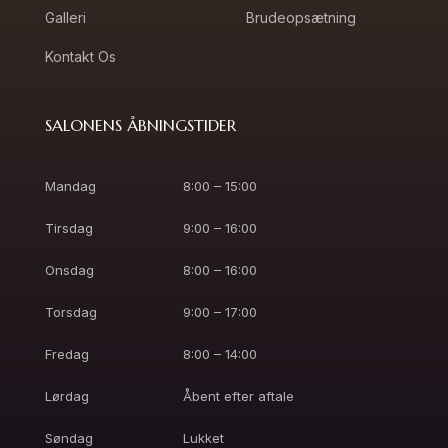
Galleri
Brudeopsætning
Kontakt Os
SALONENS ÅBNINGSTIDER
Mandag
8:00 – 15:00
Tirsdag
9:00 – 16:00
Onsdag
8:00 – 16:00
Torsdag
9:00 – 17:00
Fredag
8:00 – 14:00
Lørdag
Åbent efter aftale
Søndag
Lukket