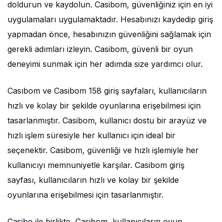
doldurun ve kaydolun. Casibom, güvenliğiniz için en iyi
uygulamaları uygulamaktadır. Hesabınızı kaydedip giriş
yapmadan önce, hesabınızın güvenliğini sağlamak için
gerekli adımları izleyin. Casibom, güvenli bir oyun
deneyimi sunmak için her adımda size yardımcı olur.
Casıbom ve Casibom 158 giriş sayfaları, kullanıcıların
hızlı ve kolay bir şekilde oyunlarına erişebilmesi için
tasarlanmıştır. Casibom, kullanıcı dostu bir arayüz ve
hızlı işlem süresiyle her kullanıcı için ideal bir
seçenektir. Casibom, güvenliği ve hızlı işlemiyle her
kullanıcıyı memnuniyetle karşılar. Casibom giriş
sayfası, kullanıcıların hızlı ve kolay bir şekilde
oyunlarına erişebilmesi için tasarlanmıştır.
Casibo ile birlikte, Casibom, kullanıcıların oyun