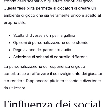
sfondo dello scenario o gli effetti sonori del gioco.
Questa flessibilità permette ai giocatori di creare un
ambiente di gioco che sia veramente unico e adatto al
proprio stile.
Scelta di diverse skin per la gallina
Opzioni di personalizzazione dello sfondo
Regolazione dei parametri audio
Selezione di schemi di controllo differenti
La personalizzazione dell’esperienza di gioco
contribuisce a rafforzare il coinvolgimento dei giocatori
e a rendere l’app ancora più interessante e divertente
da utilizzare.
L’influenza dei social