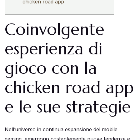
chicken road app
Coinvolgente
esperienza di
gioco con la
chicken road app
e le sue strategie
Nell’universo in continua espansione del mobile
gaming, emergono costantemente nuove tendenze e