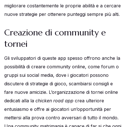
migliorare costantemente le proprie abilità e a cercare
nuove strategie per ottenere punteggi sempre più alti.
Creazione di community e
tornei
Gli sviluppatori di queste app spesso offrono anche la
possibilità di creare community online, come forum o
gruppi sui social media, dove i giocatori possono
discutere di strategie di gioco, scambiarsi consigli e
fare nuove amicizie. L’organizzazione di tornei online
dedicati alla la
chicken road app
crea ulteriore
entusiasmo e offre ai giocatori un’opportunità per
mettersi alla prova contro avversari di tutto il mondo.
Una community matrimania è capace di far si che ogni