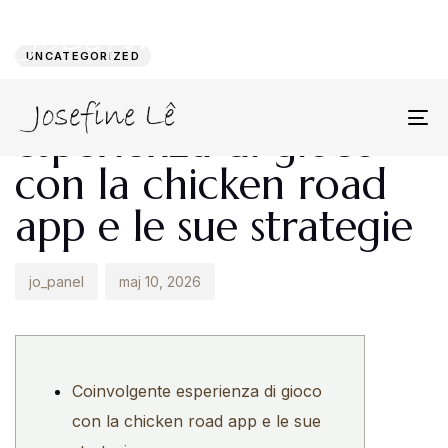
Author
Published
PUBLISHED
on:
IN:
UNCATEGORIZED
Coinvolgente
esperienza di gioco
To
na
con la chicken road
app e le sue strategie
jo_panel
maj 10, 2026
Coinvolgente esperienza di gioco
con la chicken road app e le sue