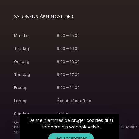
SALONENS ÅBNINGSTIDER
Mandag
8:00 – 15:00
Tirsdag
9:00 – 16:00
Onsdag
8:00 – 16:00
Torsdag
9:00 – 17:00
Fredag
8:00 – 14:00
Lørdag
Åbent efter aftale
Søndag
Lukket
Denne hjemmeside bruger cookies til at
Overstående er vejledende åbningstider. Online booking
forbedre din weboplevelse.
kalenderen vil være opdateret med aktuelle åbningstider. Du er altid
velkommen til at ringe, så finder vi en tid til dig.
Jeg accepterer