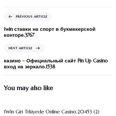
PREVIOUS ARTICLE
1win ставки на спорт в букмекерской
конторе.3767
NEXT ARTICLE
казино – Официальный сайт Pin Up Casino
вход на зеркало.1538
You may also like
3 måneder ago
Uncategorized
1Win Giri Trkiyede Online Casino.20453 (2)