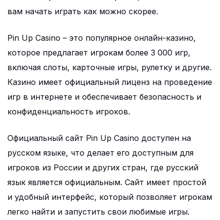
вам начать играть как можно скорее.
Pin Up Casino – это популярное онлайн-казино,
которое предлагает игрокам более 3 000 игр,
включая слоты, карточные игры, рулетку и другие.
Казино имеет официальный лиценз на проведение
игр в интернете и обеспечивает безопасность и
конфиденциальность игроков.
Официальный сайт Pin Up Casino доступен на
русском языке, что делает его доступным для
игроков из России и других стран, где русский
язык является официальным. Сайт имеет простой
и удобный интерфейс, который позволяет игрокам
легко найти и запустить свои любимые игры.