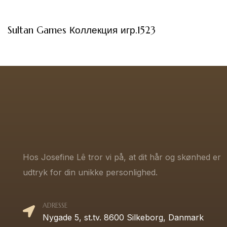
3 måneder ago
Uncategorized
Sultan Games Коллекция игр.1523
Hos Josefine Lê tror vi på, at dit hår og skønhed er
udtryk for din unikke personlighed.
ADRESSE
Nygade 5, st.tv. 8600 Silkeborg, Danmark