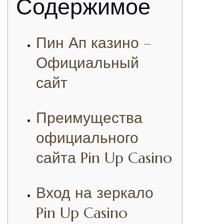
Содержимое
Пин Ап казино –
Официальный
сайт
Преимущества
официального
сайта Pin Up Casino
Вход на зеркало
Pin Up Casino