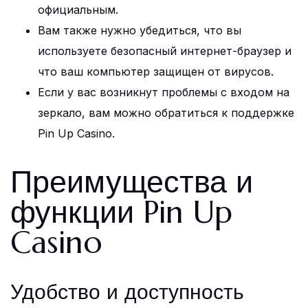
официальным.
Вам также нужно убедиться, что вы
используете безопасный интернет-браузер и
что ваш компьютер защищен от вирусов.
Если у вас возникнут проблемы с входом на
зеркало, вам можно обратиться к поддержке
Pin Up Casino.
Преимущества и
функции Pin Up
Casino
Удобство и доступность