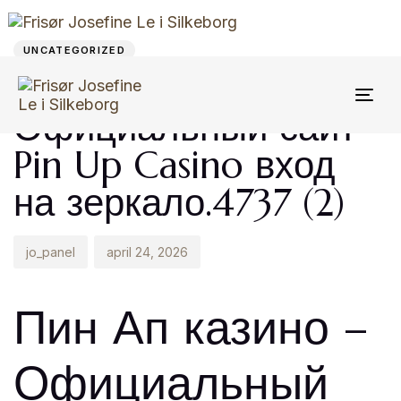
Author
Published
PUBLISHED
on:
IN:
UNCATEGORIZED
казино –
Togg
Официальный сайт
navi
Pin Up Casino вход
на зеркало.4737 (2)
jo_panel
april 24, 2026
Пин Ап казино –
Официальный