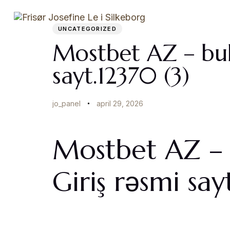
Author
Published
PUBLISHED
on:
IN:
Startside
UNCATEGORIZED
Mostbet AZ – buk
sayt.12370 (3)
jo_panel
april 29, 2026
Mostbet AZ – 
Giriş rəsmi say