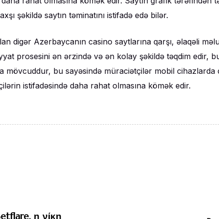
ndə daha rahat olmasına kömək edir. Saytın grafik tərəfindən 
şı şəkildə saytın təminatını istifadə edə bilər.
 olan digər Azerbaycanın casino saytlarına qarşı, əlaqəli mə
yyat prosesini ən ərzində və ən kolay şəkildə təqdim edir, bu
mövcuddur, bu sayəsində müraciətçilər mobil cihazlarda da s
ilərin istifadəsində daha rahat olmasına kömək edir.
tflare, η νίκη