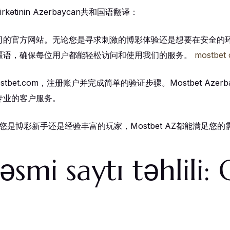
o şirkətinin Azerbaycan共和国语翻译：
t博彩和赌场公司的官方网站。无论您是寻求刺激的博彩体验还是想要在安全
疆语，确保每位用户都能轻松访问和使用我们的服务。
mostbet 
stbet.com，注册账户并完成简单的验证步骤。Mostbet Az
专业的客户服务。
论您是博彩新手还是经验丰富的玩家，Mostbet AZ都能满足
smi saytı təhlili: