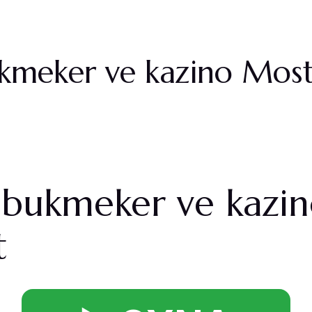
Priser
Om Os
Galleri
Kontakt Os
meker ve kazino Mostb
bukmeker ve kazin
t