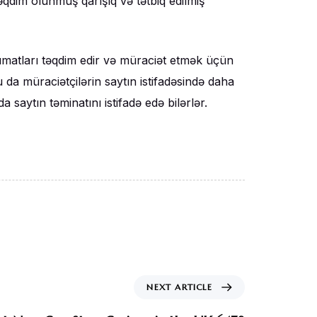
təqdim olunmuş qarışıq və tətbiq edilmiş
lumatları təqdim edir və müraciət etmək üçün
 da müraciətçilərin saytın istifadəsində daha
aytın təminatını istifadə edə bilərlər.
NEXT ARTICLE