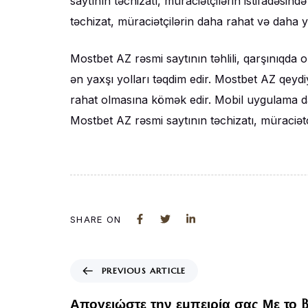
saytının təchizatı, müraciətçilərin istifadəsi
təchizat, müraciətçilərin daha rahat və daha yax
Mostbet AZ rəsmi saytının təhlili, qarşınıqda
ən yaxşı yolları təqdim edir. Mostbet AZ qeydi
rahat olmasına kömək edir. Mobil uygulama da 
Mostbet AZ rəsmi saytının təchizatı, müraciətç
SHARE ON
PREVIOUS ARTICLE
Απογειώστε την εμπειρία σας Με το Be