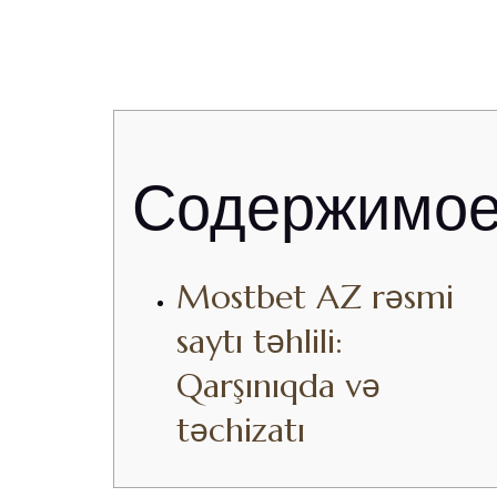
Содержимо
Mostbet AZ rəsmi
saytı təhlili:
Qarşınıqda və
təchizatı