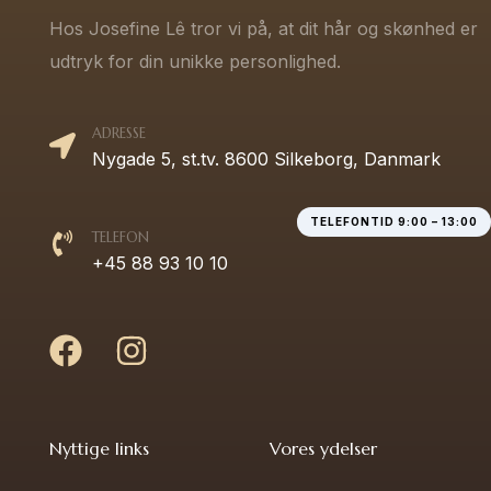
Hos Josefine Lê tror vi på, at dit hår og skønhed er
udtryk for din unikke personlighed.
ADRESSE
Nygade 5, st.tv. 8600 Silkeborg, Danmark
TELEFONTID 9:00 – 13:00
TELEFON
+45 88 93 10 10
Nyttige links
Vores ydelser