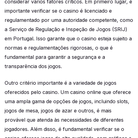
considerar vários fatores críticos. Em primeiro lugar, é
importante verificar se o casino é licenciado e
regulamentado por uma autoridade competente, como
a Serviço de Regulação e Inspeção de Jogos (SRIJ)
em Portugal. Isso garante que o casino esteja sujeito a
normas e regulamentações rigorosas, o que é
fundamental para garantir a segurança e a
transparência dos jogos.
Outro critério importante é a variedade de jogos
oferecidos pelo casino. Um casino online que oferece
uma ampla gama de opções de jogos, incluindo slots,
jogos de mesa, jogos de azar e outros, é mais
provável que atenda às necessidades de diferentes
jogadores. Além disso, é fundamental verificar se o