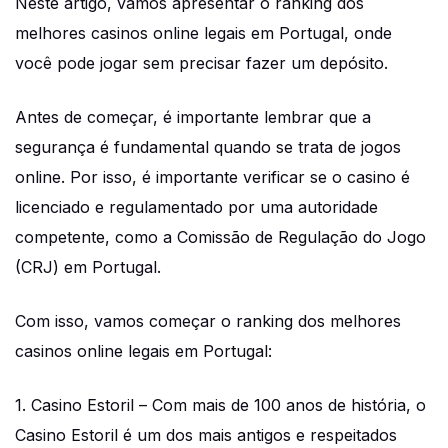
Neste artigo, vamos apresentar o ranking dos
melhores casinos online legais em Portugal, onde
você pode jogar sem precisar fazer um depósito.
Antes de começar, é importante lembrar que a
segurança é fundamental quando se trata de jogos
online. Por isso, é importante verificar se o casino é
licenciado e regulamentado por uma autoridade
competente, como a Comissão de Regulação do Jogo
(CRJ) em Portugal.
Com isso, vamos começar o ranking dos melhores
casinos online legais em Portugal:
1. Casino Estoril – Com mais de 100 anos de história, o
Casino Estoril é um dos mais antigos e respeitados