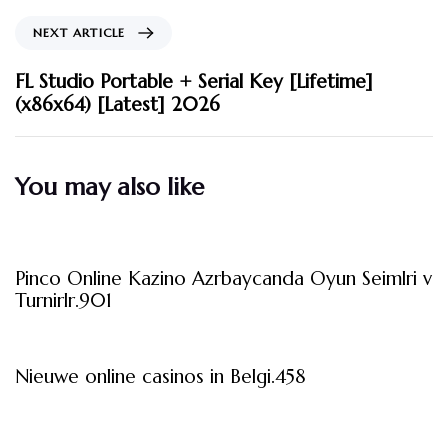
NEXT ARTICLE
FL Studio Portable + Serial Key [Lifetime]
(x86x64) [Latest] 2026
You may also like
4 måneder ago
News
Pinco Online Kazino Azrbaycanda Oyun Seimlri v
Turnirlr.901
4 måneder ago
News
Nieuwe online casinos in Belgi.458