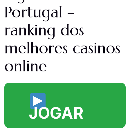
Portugal –
ranking dos
melhores casinos
online
JOGAR