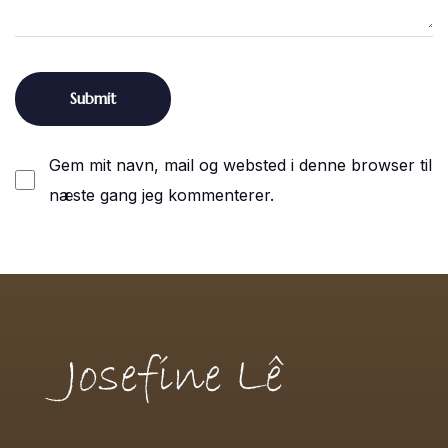
Gem mit navn, mail og websted i denne browser til
næste gang jeg kommenterer.