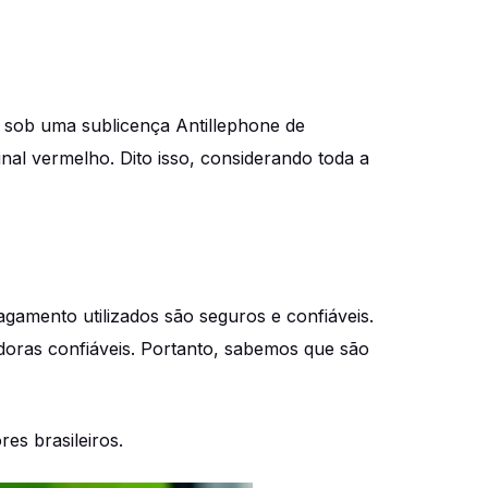
 sob uma sublicença Antillephone de
al vermelho. Dito isso, considerando toda a
agamento utilizados são seguros e confiáveis.
oras confiáveis. Portanto, sabemos que são
es brasileiros.