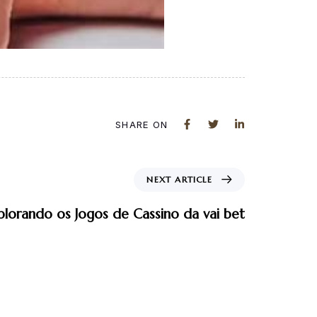
SHARE ON
NEXT ARTICLE
plorando os Jogos de Cassino da vai bet