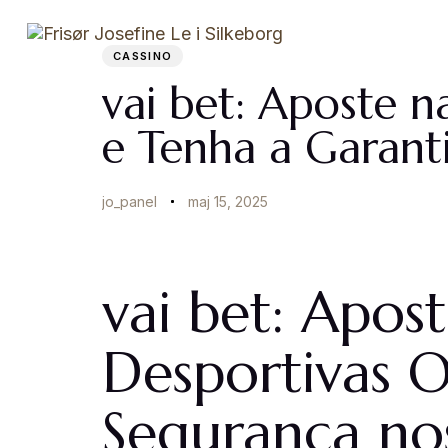
Author
Published
PUBLISHED
on:
IN:
Startside
CASSINO
vai bet: Aposte 
e Tenha a Garant
jo_panel
maj 15, 2025
vai bet: Apos
Desportivas O
Segurança no