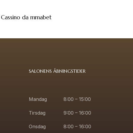
e Cassino da mmabet
SALONENS ÅBNINGSTIDER
Mandag
8:00 – 15:00
Tirsdag
9:00 – 16:00
Onsdag
8:00 – 16:00