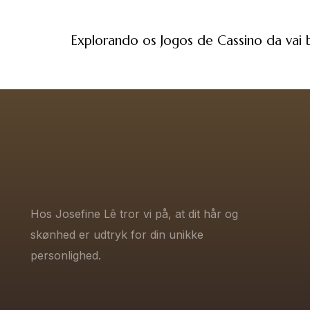
1 år ago
Cassino
Explorando os Jogos de Cassino da vai 
Hos Josefine Lê tror vi på, at dit hår og
skønhed er udtryk for din unikke
personlighed.