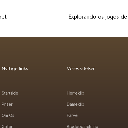
1 år ago
Cassino
bet
Explorando os Jogos d
Nyttige links
Vores ydelser
Startside
Herreklip
Priser
Dameklip
Om Os
Farve
Galleri
Brudeopsætning