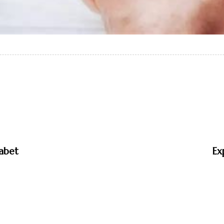
abet
Ex