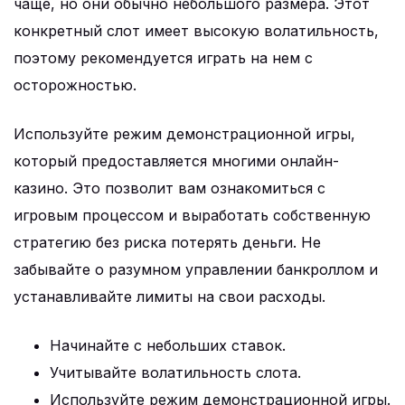
чаще, но они обычно небольшого размера. Этот
конкретный слот имеет высокую волатильность,
поэтому рекомендуется играть на нем с
осторожностью.
Используйте режим демонстрационной игры,
который предоставляется многими онлайн-
казино. Это позволит вам ознакомиться с
игровым процессом и выработать собственную
стратегию без риска потерять деньги. Не
забывайте о разумном управлении банкроллом и
устанавливайте лимиты на свои расходы.
Начинайте с небольших ставок.
Учитывайте волатильность слота.
Используйте режим демонстрационной игры.