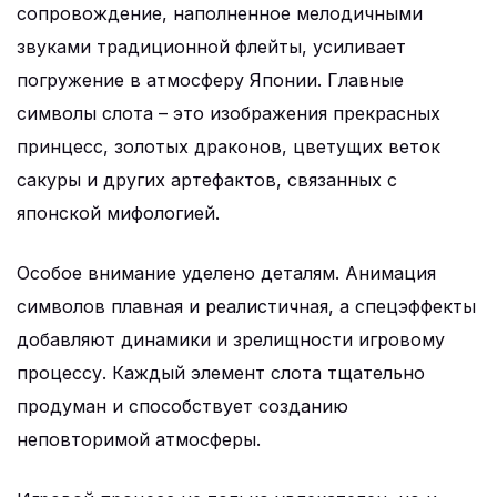
сопровождение, наполненное мелодичными
звуками традиционной флейты, усиливает
погружение в атмосферу Японии. Главные
символы слота – это изображения прекрасных
принцесс, золотых драконов, цветущих веток
сакуры и других артефактов, связанных с
японской мифологией.
Особое внимание уделено деталям. Анимация
символов плавная и реалистичная, а спецэффекты
добавляют динамики и зрелищности игровому
процессу. Каждый элемент слота тщательно
продуман и способствует созданию
неповторимой атмосферы.