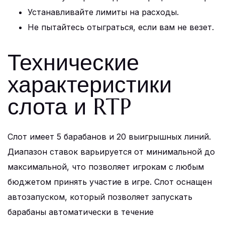
Устанавливайте лимиты на расходы.
Не пытайтесь отыграться, если вам не везет.
Технические
характеристики
слота и RTP
Слот имеет 5 барабанов и 20 выигрышных линий.
Диапазон ставок варьируется от минимальной до
максимальной, что позволяет игрокам с любым
бюджетом принять участие в игре. Слот оснащен
автозапуском, который позволяет запускать
барабаны автоматически в течение