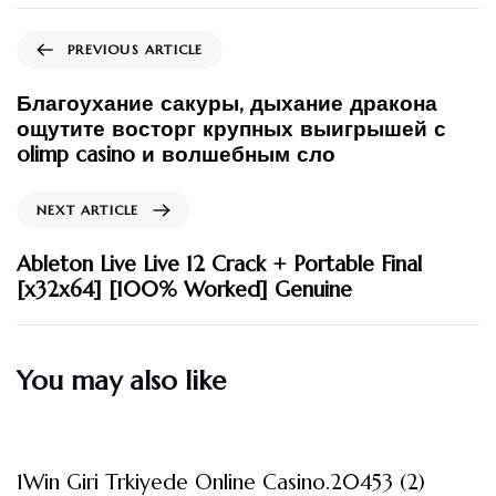
PREVIOUS ARTICLE
Благоухание сакуры, дыхание дракона
ощутите восторг крупных выигрышей с
olimp casino и волшебным сло
NEXT ARTICLE
Ableton Live Live 12 Crack + Portable Final
[x32x64] [100% Worked] Genuine
You may also like
3 måneder ago
Uncategorized
1Win Giri Trkiyede Online Casino.20453 (2)