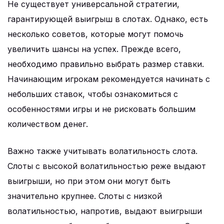
Не существует универсальной стратегии,
гарантирующей выигрыш в слотах. Однако, есть
несколько советов, которые могут помочь
увеличить шансы на успех. Прежде всего,
необходимо правильно выбрать размер ставки.
Начинающим игрокам рекомендуется начинать с
небольших ставок, чтобы ознакомиться с
особенностями игры и не рисковать большим
количеством денег.
Важно также учитывать волатильность слота.
Слоты с высокой волатильностью реже выдают
выигрыши, но при этом они могут быть
значительно крупнее. Слоты с низкой
волатильностью, напротив, выдают выигрыши