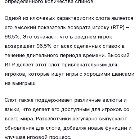
определенного количества спинов.
Одной из ключевых характеристик слота является
его высокий показатель возврата игроку (RTP) –
96,5%. Это означает, что в среднем игрок
возвращает 96,5% от всех сделанных ставок в
течение длительного периода времени. Высокий
RTP делает этот слот привлекательным для
игроков, которые ищут игры с хорошими шансами
на выигрыш.
Слот также поддерживает различные валюты и
языки, что делает его доступным для игроков со
всего мира. Разработчики регулярно выпускают
обновления для слота, добавляя новые функции и
улучшая игровой процесс.