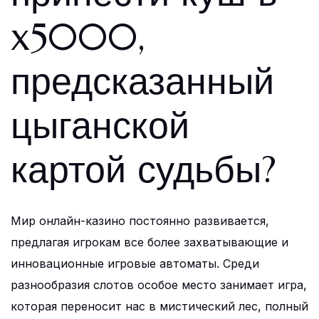
x5000,
предсказанный
цыганской
картой судьбы?
Мир онлайн-казино постоянно развивается,
предлагая игрокам все более захватывающие и
инновационные игровые автоматы. Среди
разнообразия слотов особое место занимает игра,
которая переносит нас в мистический лес, полный