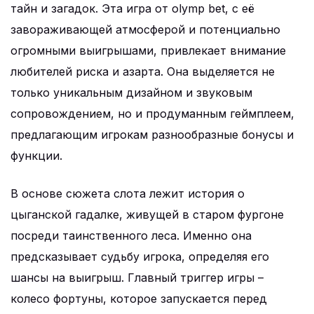
тайн и загадок. Эта игра от olymp bet, с её
завораживающей атмосферой и потенциально
огромными выигрышами, привлекает внимание
любителей риска и азарта. Она выделяется не
только уникальным дизайном и звуковым
сопровождением, но и продуманным геймплеем,
предлагающим игрокам разнообразные бонусы и
функции.
В основе сюжета слота лежит история о
цыганской гадалке, живущей в старом фургоне
посреди таинственного леса. Именно она
предсказывает судьбу игрока, определяя его
шансы на выигрыш. Главный триггер игры –
колесо фортуны, которое запускается перед