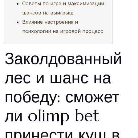
Советы по игре и максимизации
шансов на выигрыш
Влияние настроения и
психологии на игровой процесс
Заколдованный
лес и шанс на
победу: сможет
ли olimp bet
принести куш в