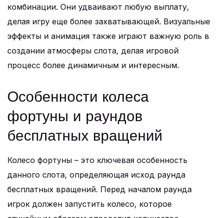
комбинации. Они удваивают любую выплату,
делая игру еще более захватывающей. Визуальные
эффекты и анимация также играют важную роль в
создании атмосферы слота, делая игровой
процесс более динамичным и интересным.
Особенности колеса
фортуны и раундов
бесплатных вращений
Колесо фортуны – это ключевая особенность
данного слота, определяющая исход раунда
бесплатных вращений. Перед началом раунда
игрок должен запустить колесо, которое