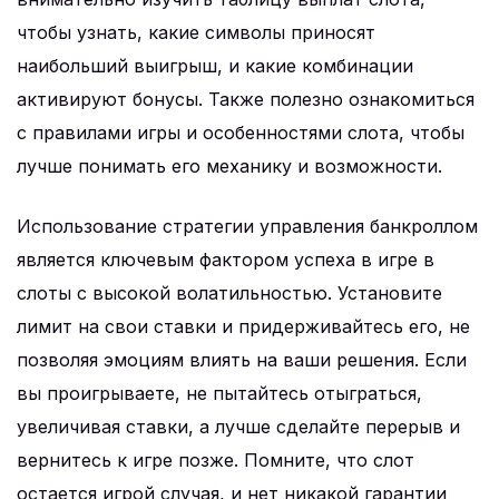
чтобы узнать, какие символы приносят
наибольший выигрыш, и какие комбинации
активируют бонусы. Также полезно ознакомиться
с правилами игры и особенностями слота, чтобы
лучше понимать его механику и возможности.
Использование стратегии управления банкроллом
является ключевым фактором успеха в игре в
слоты с высокой волатильностью. Установите
лимит на свои ставки и придерживайтесь его, не
позволяя эмоциям влиять на ваши решения. Если
вы проигрываете, не пытайтесь отыграться,
увеличивая ставки, а лучше сделайте перерыв и
вернитесь к игре позже. Помните, что слот
остается игрой случая, и нет никакой гарантии