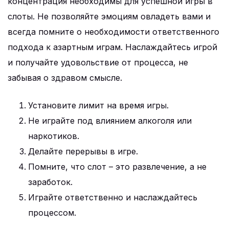
концентрация необходимы для успешной игры в
слоты. Не позволяйте эмоциям овладеть вами и
всегда помните о необходимости ответственного
подхода к азартным играм. Наслаждайтесь игрой
и получайте удовольствие от процесса, не
забывая о здравом смысле.
Установите лимит на время игры.
Не играйте под влиянием алкоголя или
наркотиков.
Делайте перерывы в игре.
Помните, что слот – это развлечение, а не
заработок.
Играйте ответственно и наслаждайтесь
процессом.