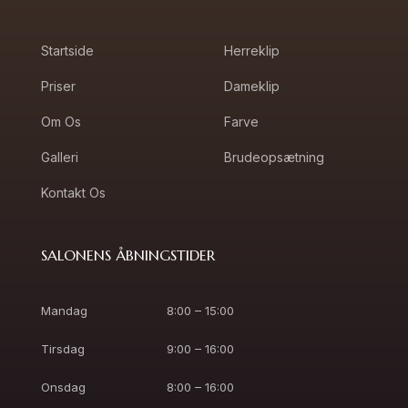
Startside
Herreklip
Priser
Dameklip
Om Os
Farve
Galleri
Brudeopsætning
Kontakt Os
SALONENS ÅBNINGSTIDER
Mandag
8:00 – 15:00
Tirsdag
9:00 – 16:00
Onsdag
8:00 – 16:00