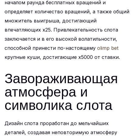
началом раунда бесплатных вращений и
определяет количество вращений, а также общий
множитель выигрыша, достигающий
впечатляющих x25. Привлекательность слота
заключается и в его высокой волатильности,
способной принести по-настоящему
olimp bet
крупные куши, достигающие x5000 от ставки.
Завораживающая
атмосфера и
символика слота
Дизайн слота проработан до мельчайших
деталей, создавая неповторимую атмосферу