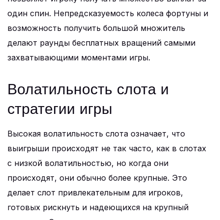
один спин. Непредсказуемость колеса фортуны и
возможность получить большой множитель
делают раунды бесплатных вращений самыми
захватывающими моментами игры.
Волатильность слота и
стратегии игры
Высокая волатильность слота означает, что
выигрыши происходят не так часто, как в слотах
с низкой волатильностью, но когда они
происходят, они обычно более крупные. Это
делает слот привлекательным для игроков,
готовых рискнуть и надеющихся на крупный