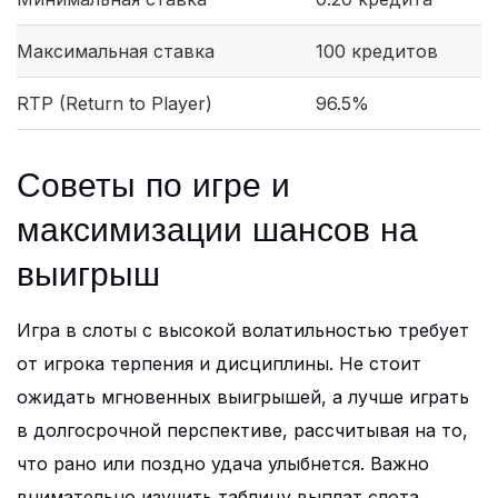
Максимальная ставка
100 кредитов
RTP (Return to Player)
96.5%
Советы по игре и
максимизации шансов на
выигрыш
Игра в слоты с высокой волатильностью требует
от игрока терпения и дисциплины. Не стоит
ожидать мгновенных выигрышей, а лучше играть
в долгосрочной перспективе, рассчитывая на то,
что рано или поздно удача улыбнется. Важно
внимательно изучить таблицу выплат слота,