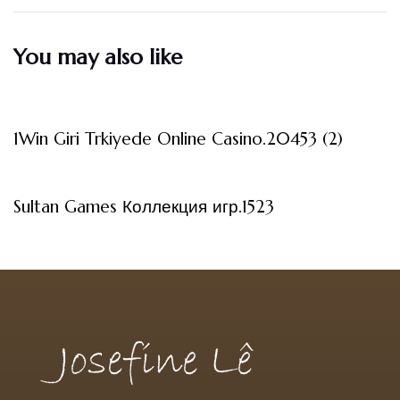
You may also like
3 måneder ago
Uncategorized
1Win Giri Trkiyede Online Casino.20453 (2)
3 måneder ago
Uncategorized
Sultan Games Коллекция игр.1523