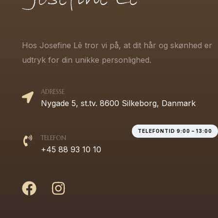
Hos Josefine Lê tror vi på, at dit hår og skønhed er
udtryk for din unikke personlighed.
ADRESSE
Nygade 5, st.tv. 8600 Silkeborg, Danmark
TELEFONTID 9:00 – 13:00
TELEFON
+45 88 93 10 10