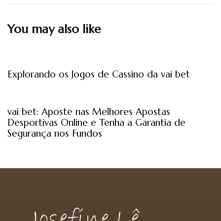
You may also like
1 år ago
Cassino
Explorando os Jogos de Cassino da vai bet
1 år ago
Cassino
vai bet: Aposte nas Melhores Apostas
Desportivas Online e Tenha a Garantia de
Segurança nos Fundos