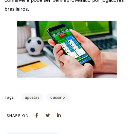
brasileiros.
apostas
cassino
Tags:
SHARE ON