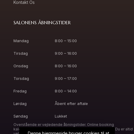
Kontakt Os
SALONENS ÅBNINGSTIDER
Mandag
8:00 – 15:00
Tirsdag
9:00 – 16:00
Onsdag
8:00 – 16:00
Torsdag
9:00 – 17:00
Fredag
8:00 – 14:00
Lørdag
Åbent efter aftale
Søndag
Lukket
Overstående er vejledende åbningstider. Online booking
kalenderen vil være opdateret med aktuelle åbningstider. Du er altid
Denne hjemmeside bruger cookies til at
velkommen til at ringe, så finder vi en tid til dig.