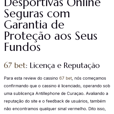
Desportivas Online
Seguras com
Garantia de
Proteção aos Seus
Fundos
67 bet
: Licença e Reputação
Para esta review do cassino
67 bet
, nós começamos
confirmando que o cassino é licenciado, operando sob
uma sublicença Antillephone de Curaçao. Avaliando a
reputação do site e o feedback de usuários, também
não encontramos qualquer sinal vermelho. Dito isso,