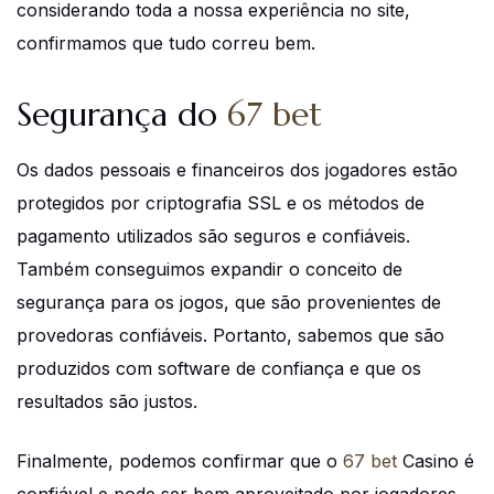
considerando toda a nossa experiência no site,
confirmamos que tudo correu bem.
Segurança do
67 bet
Os dados pessoais e financeiros dos jogadores estão
protegidos por criptografia SSL e os métodos de
pagamento utilizados são seguros e confiáveis.
Também conseguimos expandir o conceito de
segurança para os jogos, que são provenientes de
provedoras confiáveis. Portanto, sabemos que são
produzidos com software de confiança e que os
resultados são justos.
Finalmente, podemos confirmar que o
67 bet
Casino é
confiável e pode ser bem aproveitado por jogadores