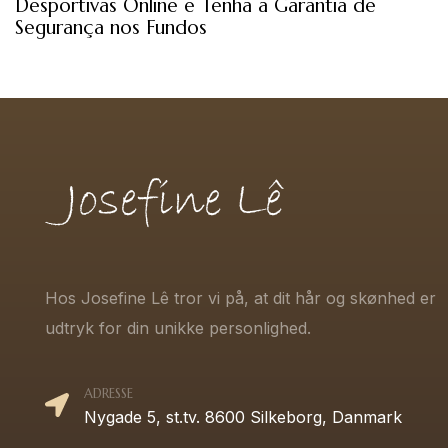
Desportivas Online e Tenha a Garantia de
Segurança nos Fundos
Hos Josefine Lê tror vi på, at dit hår og skønhed er
udtryk for din unikke personlighed.
ADRESSE
Nygade 5, st.tv. 8600 Silkeborg, Danmark