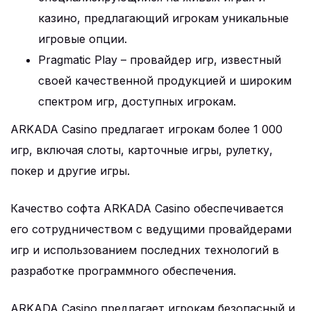
казино, предлагающий игрокам уникальные
игровые опции.
Pragmatic Play – провайдер игр, известный
своей качественной продукцией и широким
спектром игр, доступных игрокам.
ARKADA Casino предлагает игрокам более 1 000
игр, включая слоты, карточные игры, рулетку,
покер и другие игры.
Качество софта ARKADA Casino обеспечивается
его сотрудничеством с ведущими провайдерами
игр и использованием последних технологий в
разработке программного обеспечения.
ARKADA Casino предлагает игрокам безопасный и