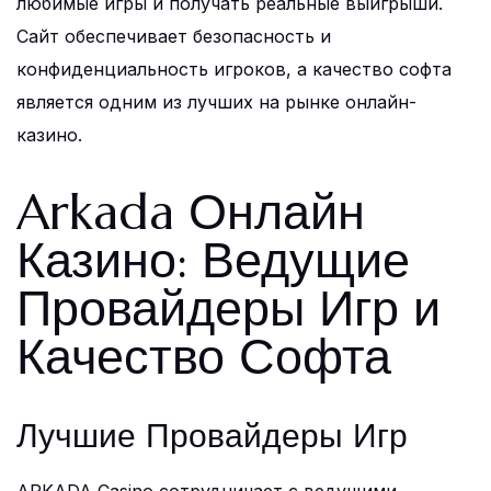
любимые игры и получать реальные выигрыши.
Сайт обеспечивает безопасность и
конфиденциальность игроков, а качество софта
является одним из лучших на рынке онлайн-
казино.
Arkada Онлайн
Казино: Ведущие
Провайдеры Игр и
Качество Софта
Лучшие Провайдеры Игр
ARKADA Casino сотрудничает с ведущими