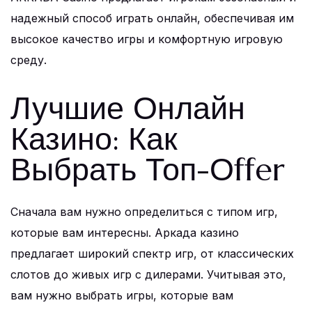
надежный способ играть онлайн, обеспечивая им
высокое качество игры и комфортную игровую
среду.
Лучшие Онлайн
Казино: Как
Выбрать Топ-Оffer
Сначала вам нужно определиться с типом игр,
которые вам интересны. Аркада казино
предлагает широкий спектр игр, от классических
слотов до живых игр с дилерами. Учитывая это,
вам нужно выбрать игры, которые вам