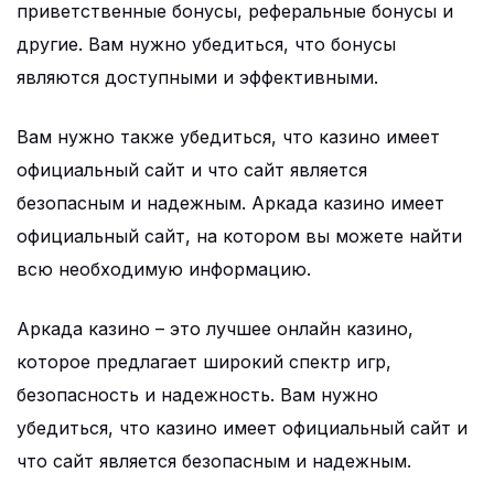
приветственные бонусы, реферальные бонусы и
другие. Вам нужно убедиться, что бонусы
являются доступными и эффективными.
Вам нужно также убедиться, что казино имеет
официальный сайт и что сайт является
безопасным и надежным. Аркада казино имеет
официальный сайт, на котором вы можете найти
всю необходимую информацию.
Аркада казино – это лучшее онлайн казино,
которое предлагает широкий спектр игр,
безопасность и надежность. Вам нужно
убедиться, что казино имеет официальный сайт и
что сайт является безопасным и надежным.