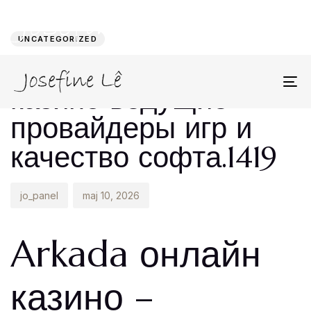
Author
Published
PUBLISHED
on:
IN:
UNCATEGORIZED
Arkada онлайн
казино ведущие
To
na
провайдеры игр и
качество софта.1419
jo_panel
maj 10, 2026
Arkada онлайн
казино –