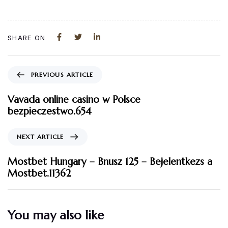
SHARE ON
PREVIOUS ARTICLE
Vavada online casino w Polsce
bezpieczestwo.654
NEXT ARTICLE
Mostbet Hungary – Bnusz 125 – Bejelentkezs a
Mostbet.11362
You may also like