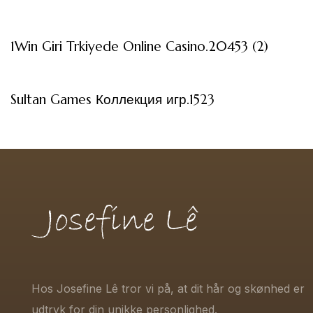
3 måneder ago
Uncategorized
1Win Giri Trkiyede Online Casino.20453 (2)
3 måneder ago
Uncategorized
Sultan Games Коллекция игр.1523
Hos Josefine Lê tror vi på, at dit hår og skønhed er
udtryk for din unikke personlighed.