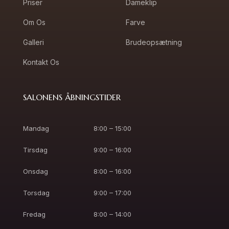
Priser
Dameklip
Om Os
Farve
Galleri
Brudeopsætning
Kontakt Os
SALONENS ÅBNINGSTIDER
Mandag
8:00 – 15:00
Tirsdag
9:00 – 16:00
Onsdag
8:00 – 16:00
Torsdag
9:00 – 17:00
Fredag
8:00 – 14:00