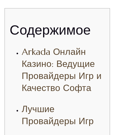
Содержимое
Arkada Онлайн
Казино: Ведущие
Провайдеры Игр и
Качество Софта
Лучшие
Провайдеры Игр