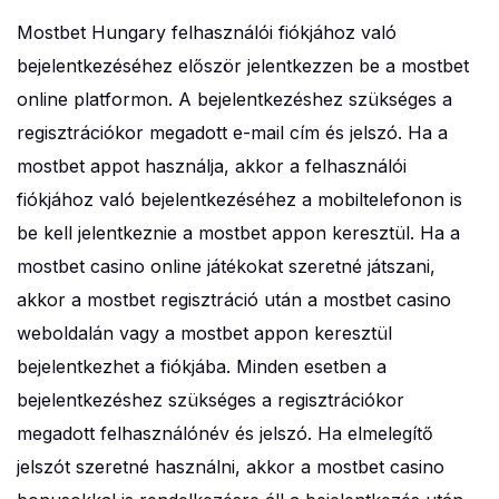
Mostbet Hungary felhasználói fiókjához való
bejelentkezéséhez először jelentkezzen be a mostbet
online platformon. A bejelentkezéshez szükséges a
regisztrációkor megadott e-mail cím és jelszó. Ha a
mostbet appot használja, akkor a felhasználói
fiókjához való bejelentkezéséhez a mobiltelefonon is
be kell jelentkeznie a mostbet appon keresztül. Ha a
mostbet casino online játékokat szeretné játszani,
akkor a mostbet regisztráció után a mostbet casino
weboldalán vagy a mostbet appon keresztül
bejelentkezhet a fiókjába. Minden esetben a
bejelentkezéshez szükséges a regisztrációkor
megadott felhasználónév és jelszó. Ha elmelegítő
jelszót szeretné használni, akkor a mostbet casino