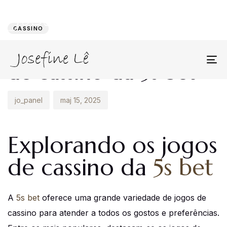
Author
Published
PUBLISHED
on:
IN:
CASSINO
Explorando os jogos
de cassino da 5s bet
To
na
jo_panel
maj 15, 2025
Explorando os jogos
de cassino da
5s bet
A
5s bet
oferece uma grande variedade de jogos de
cassino para atender a todos os gostos e preferências.