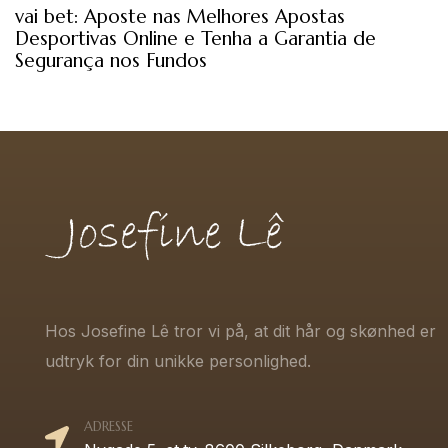
vai bet: Aposte nas Melhores Apostas
Desportivas Online e Tenha a Garantia de
Segurança nos Fundos
Hos Josefine Lê tror vi på, at dit hår og skønhed er
udtryk for din unikke personlighed.
ADRESSE