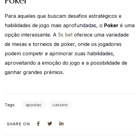
Poker
Para aqueles que buscam desafios estratégicos e
habilidades de jogo mais aprofundadas, o
Poker
é uma
opção interessante. A
5s bet
oferece uma variedade
de mesas e torneios de poker, onde os jogadores
podem competir e aprimorar suas habilidades,
aproveitando a emoção do jogo e a possibilidade de
ganhar grandes prêmios.
apostas
cassino
Tags:
SHARE ON