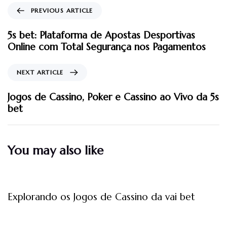
PREVIOUS ARTICLE
5s bet: Plataforma de Apostas Desportivas
Online com Total Segurança nos Pagamentos
NEXT ARTICLE
Jogos de Cassino, Poker e Cassino ao Vivo da 5s
bet
You may also like
1 år ago
Cassino
Explorando os Jogos de Cassino da vai bet
1 år ago
Cassino