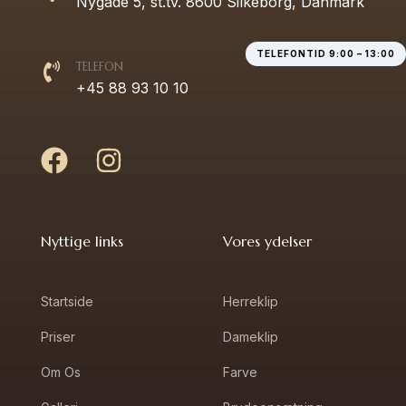
Nygade 5, st.tv. 8600 Silkeborg, Danmark
TELEFONTID 9:00 – 13:00
TELEFON
+45 88 93 10 10
Nyttige links
Vores ydelser
Startside
Herreklip
Priser
Dameklip
Om Os
Farve