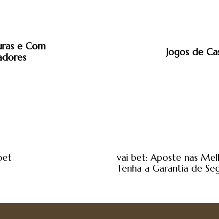
guras e Com
Jogos de Cas
adores
1 år ago
Cassino
bet
vai bet: Aposte nas Mel
Tenha a Garantia de Se