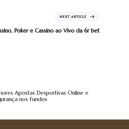
NEXT ARTICLE
sino, Poker e Cassino ao Vivo da 6r bet
hores Apostas Desportivas Online e
gurança nos Fundos