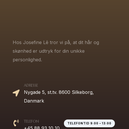
Hos Josefine Lê tror vi på, at dit hår og
skønhed er udtryk for din unikke
personlighed.
ADRESSE
Nygade 5, st.tv. 8600 Silkeborg,
Danmark
TELEFON
TELEFONTID 9:00 – 13:00
+45 88 93 10 10