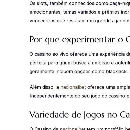
Os slots, também conhecidos como caça-níque
emocionantes, temas variados e prêmios incrí
vencedoras que resultam em grandes ganhos
Por que experimentar o C
O cassino ao vivo oferece uma experiência de
perfeita para quem busca a emoção e autentic
geralmente incluem opções como blackjack, r
Além disso, a
nacionalbet
oferece uma ampla s
Independentemente do seu jogo de cassino p
Variedade de Jogos no C
O Cassino da
nacionalbet
tem um portfólio be