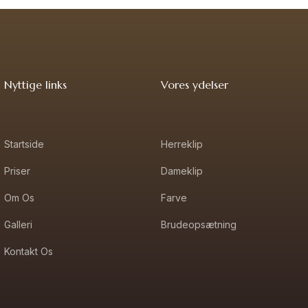
Nyttige links
Vores ydelser
Startside
Herreklip
Priser
Dameklip
Om Os
Farve
Galleri
Brudeopsætning
Kontakt Os