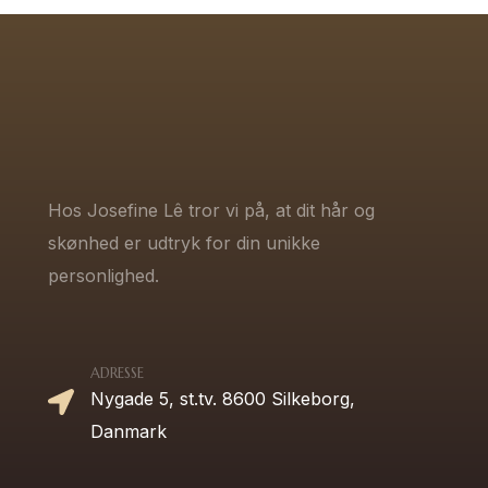
Hos Josefine Lê tror vi på, at dit hår og
skønhed er udtryk for din unikke
personlighed.
ADRESSE
Nygade 5, st.tv. 8600 Silkeborg,
Danmark