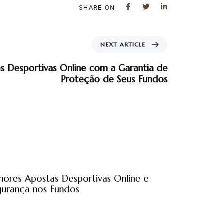
SHARE ON
NEXT ARTICLE
s Desportivas Online com a Garantia de
Proteção de Seus Fundos
hores Apostas Desportivas Online e
gurança nos Fundos