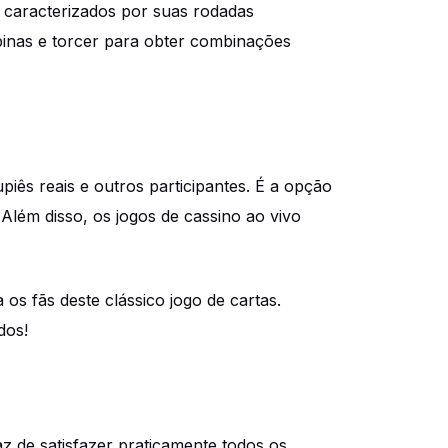
 caracterizados por suas rodadas
obinas e torcer para obter combinações
iês reais e outros participantes. É a opção
Além disso, os jogos de cassino ao vivo
s fãs deste clássico jogo de cartas.
dos!
z de satisfazer praticamente todos os