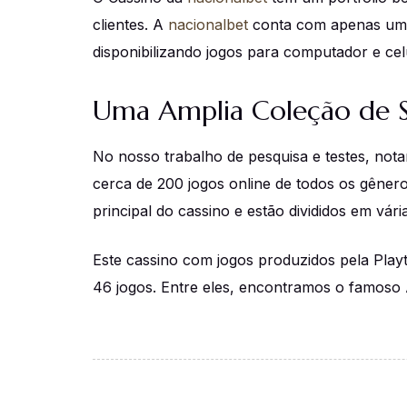
clientes. A
nacionalbet
conta com apenas um f
disponibilizando jogos para computador e cel
Uma Amplia Coleção de Sl
No nosso trabalho de pesquisa e testes, no
cerca de 200 jogos online de todos os gênero
principal do cassino e estão divididos em vári
Este cassino com jogos produzidos pela Pla
46 jogos. Entre eles, encontramos o famoso 