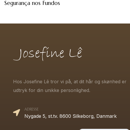
Segurança nos Fundos
Hos Josefine Lê tror vi på, at dit hår og skønhed er
udtryk for din unikke personlighed.
ADRESSE
Nygade 5, st.tv. 8600 Silkeborg, Danmark