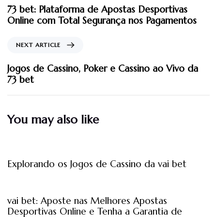
73 bet: Plataforma de Apostas Desportivas
Online com Total Segurança nos Pagamentos
NEXT ARTICLE
Jogos de Cassino, Poker e Cassino ao Vivo da
73 bet
You may also like
1 år ago
Cassino
Explorando os Jogos de Cassino da vai bet
1 år ago
Cassino
vai bet: Aposte nas Melhores Apostas
Desportivas Online e Tenha a Garantia de