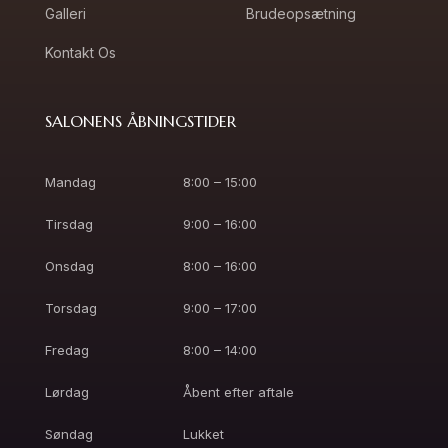
Galleri
Brudeopsætning
Kontakt Os
SALONENS ÅBNINGSTIDER
Mandag
8:00 – 15:00
Tirsdag
9:00 – 16:00
Onsdag
8:00 – 16:00
Torsdag
9:00 – 17:00
Fredag
8:00 – 14:00
Lørdag
Åbent efter aftale
Søndag
Lukket