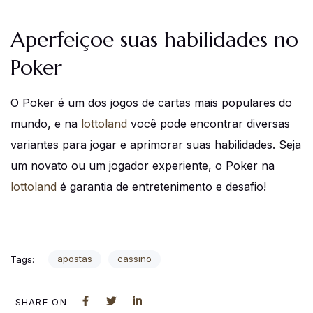
Aperfeiçoe suas habilidades no
Poker
O Poker é um dos jogos de cartas mais populares do
mundo, e na
lottoland
você pode encontrar diversas
variantes para jogar e aprimorar suas habilidades. Seja
um novato ou um jogador experiente, o Poker na
lottoland
é garantia de entretenimento e desafio!
apostas
cassino
Tags:
SHARE ON