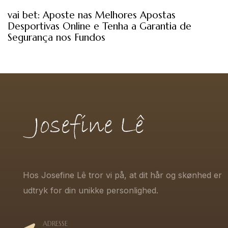
vai bet: Aposte nas Melhores Apostas
Desportivas Online e Tenha a Garantia de
Segurança nos Fundos
Hos Josefine Lê tror vi på, at dit hår og skønhed er
udtryk for din unikke personlighed.
ADRESSE