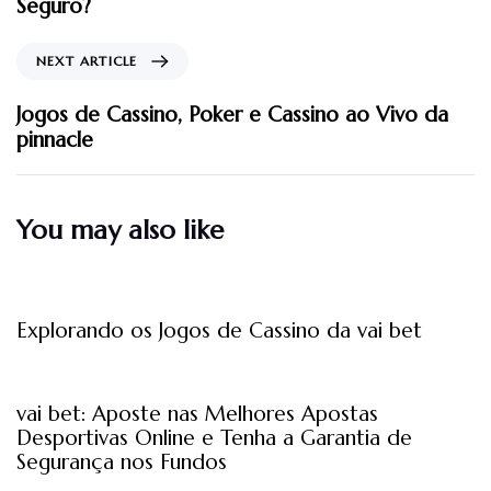
Seguro?
NEXT ARTICLE
Jogos de Cassino, Poker e Cassino ao Vivo da
pinnacle
You may also like
1 år ago
Cassino
Explorando os Jogos de Cassino da vai bet
1 år ago
Cassino
vai bet: Aposte nas Melhores Apostas
Desportivas Online e Tenha a Garantia de
Segurança nos Fundos