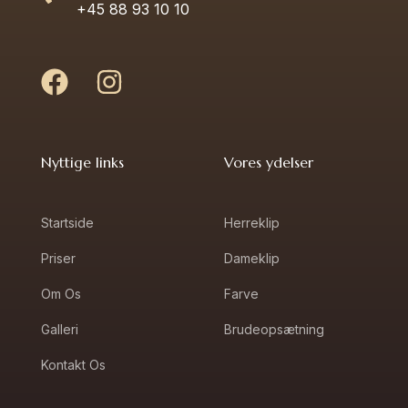
+45 88 93 10 10
Nyttige links
Vores ydelser
Startside
Herreklip
Priser
Dameklip
Om Os
Farve
Galleri
Brudeopsætning
Kontakt Os