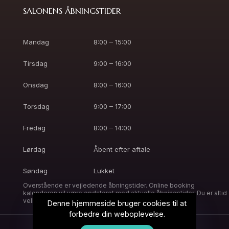
SALONENS ÅBNINGSTIDER
Mandag
8:00 – 15:00
Tirsdag
9:00 – 16:00
Onsdag
8:00 – 16:00
Torsdag
9:00 – 17:00
Fredag
8:00 – 14:00
Lørdag
Åbent efter aftale
Søndag
Lukket
Overstående er vejledende åbningstider. Online booking
kalenderen vil være opdateret med aktuelle åbningstider. Du er altid
velkommen til at ringe, så finder vi en tid til dig.
Denne hjemmeside bruger cookies til at
forbedre din weboplevelse.