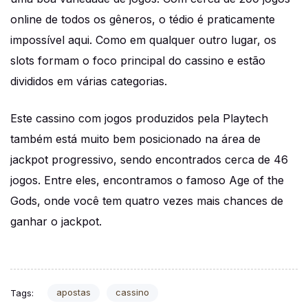
online de todos os gêneros, o tédio é praticamente
impossível aqui. Como em qualquer outro lugar, os
slots formam o foco principal do cassino e estão
divididos em várias categorias.
Este cassino com jogos produzidos pela Playtech
também está muito bem posicionado na área de
jackpot progressivo, sendo encontrados cerca de 46
jogos. Entre eles, encontramos o famoso Age of the
Gods, onde você tem quatro vezes mais chances de
ganhar o jackpot.
apostas
cassino
Tags: