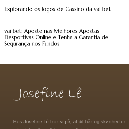
Explorando os Jogos de Cassino da vai bet
1 år ago
Cassino
vai bet: Aposte nas Melhores Apostas
Desportivas Online e Tenha a Garantia de
Segurança nos Fundos
Hos Josefine Lê tror vi på, at dit hår og skønhed er