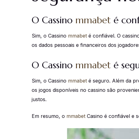
O Cassino
mmabet
é conf
Sim, o Cassino
mmabet
é confiável. O cassin
os dados pessoais e financeiros dos jogadore
O Cassino
mmabet
é seg
Sim, o Cassino
mmabet
é seguro. Além da pro
os jogos disponíveis no cassino são proveni
justos.
Em resumo, o
mmabet
Casino é confiável e 