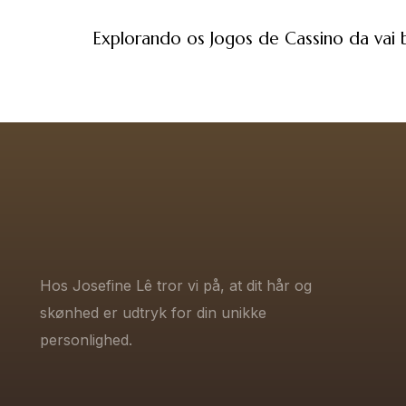
Explorando os Jogos de Cassino da vai 
Hos Josefine Lê tror vi på, at dit hår og
skønhed er udtryk for din unikke
personlighed.