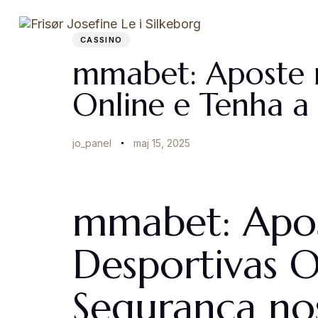
Author
Published
PUBLISHED
on:
IN:
Startside
CASSINO
mmabet: Aposte n
Online e Tenha a
jo_panel
maj 15, 2025
mmabet: Apos
Desportivas O
Segurança no