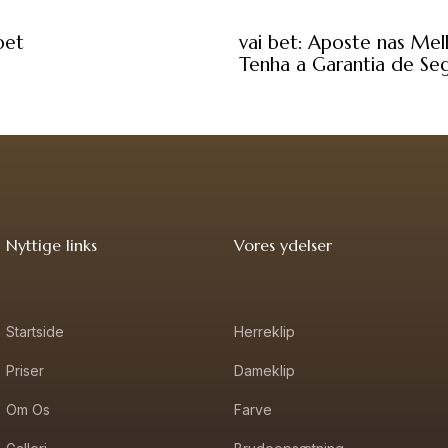
bet
vai bet: Aposte nas Mel
Tenha a Garantia de Se
Nyttige links
Vores ydelser
Startside
Herreklip
Priser
Dameklip
Om Os
Farve