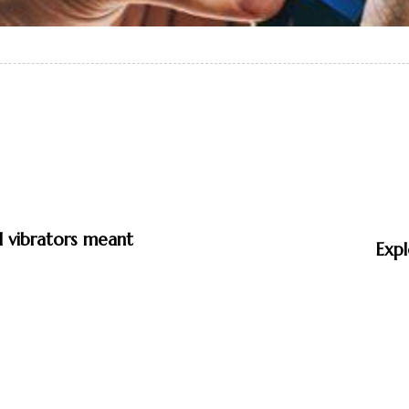
d vibrators meant
Exp
1 år ago
Cassino