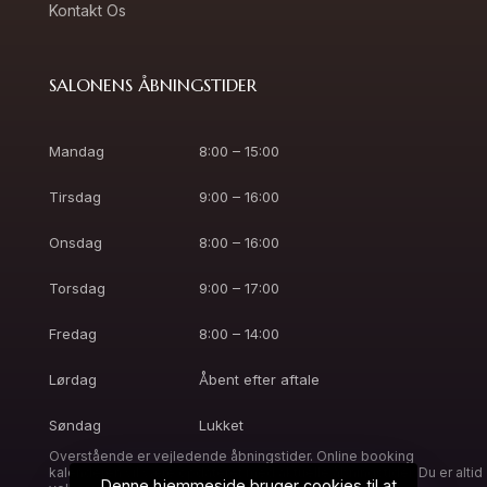
Kontakt Os
SALONENS ÅBNINGSTIDER
Mandag
8:00 – 15:00
Tirsdag
9:00 – 16:00
Onsdag
8:00 – 16:00
Torsdag
9:00 – 17:00
Fredag
8:00 – 14:00
Lørdag
Åbent efter aftale
Søndag
Lukket
Overstående er vejledende åbningstider. Online booking
kalenderen vil være opdateret med aktuelle åbningstider. Du er altid
Denne hjemmeside bruger cookies til at