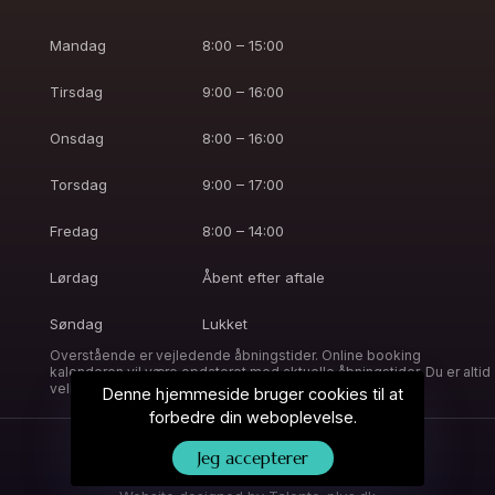
Mandag
8:00 – 15:00
Tirsdag
9:00 – 16:00
Onsdag
8:00 – 16:00
Torsdag
9:00 – 17:00
Fredag
8:00 – 14:00
Lørdag
Åbent efter aftale
Søndag
Lukket
Overstående er vejledende åbningstider. Online booking
kalenderen vil være opdateret med aktuelle åbningstider. Du er altid
velkommen til at ringe, så finder vi en tid til dig.
Denne hjemmeside bruger cookies til at
forbedre din weboplevelse.
Jeg accepterer
© 2023 Josefine Lê. Alle rettigheder forbeholdes.