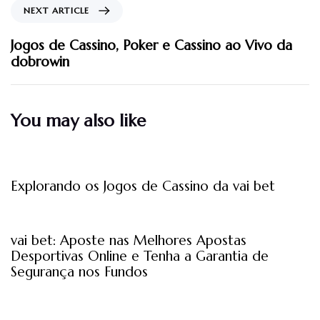
NEXT ARTICLE
Jogos de Cassino, Poker e Cassino ao Vivo da
dobrowin
You may also like
1 år ago
Cassino
Explorando os Jogos de Cassino da vai bet
1 år ago
Cassino
vai bet: Aposte nas Melhores Apostas
Desportivas Online e Tenha a Garantia de
Segurança nos Fundos