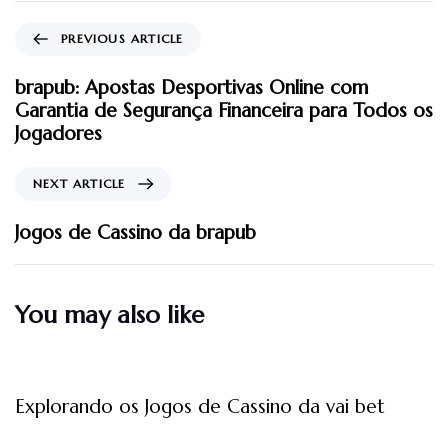
PREVIOUS ARTICLE
brapub: Apostas Desportivas Online com
Garantia de Segurança Financeira para Todos os
Jogadores
NEXT ARTICLE
Jogos de Cassino da brapub
You may also like
1 år ago
Cassino
Explorando os Jogos de Cassino da vai bet
1 år ago
Cassino