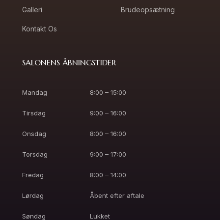
Galleri
Brudeopsætning
Kontakt Os
SALONENS ÅBNINGSTIDER
Mandag
8:00 – 15:00
Tirsdag
9:00 – 16:00
Onsdag
8:00 – 16:00
Torsdag
9:00 – 17:00
Fredag
8:00 – 14:00
Lørdag
Åbent efter aftale
Søndag
Lukket