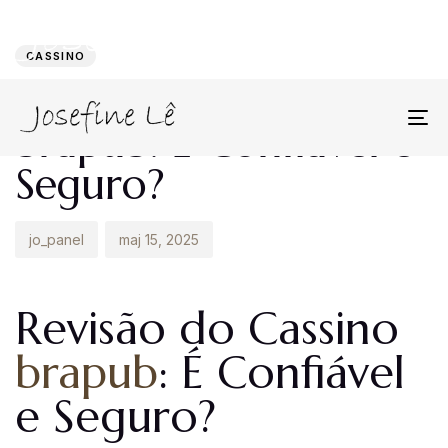
Author
Published
PUBLISHED
on:
IN:
CASSINO
Revisão do Cassino
brapub: É Confiável e
To
na
Seguro?
jo_panel
maj 15, 2025
Revisão do Cassino
brapub
: É Confiável
e Seguro?