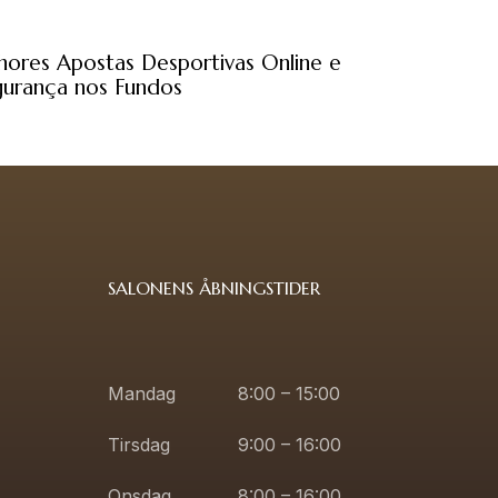
hores Apostas Desportivas Online e
gurança nos Fundos
SALONENS ÅBNINGSTIDER
Mandag
8:00 – 15:00
Tirsdag
9:00 – 16:00
Onsdag
8:00 – 16:00