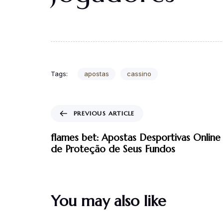
apostas
cassino
Tags:
PREVIOUS ARTICLE
flames bet: Apostas Desportivas Online
de Proteção de Seus Fundos
You may also like