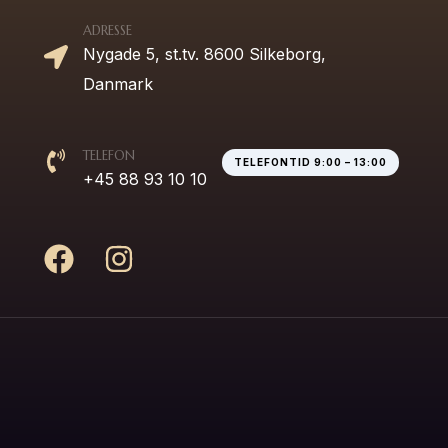
ADRESSE
Nygade 5, st.tv. 8600 Silkeborg,
Danmark
TELEFON
TELEFONTID 9:00 – 13:00
+45 88 93 10 10