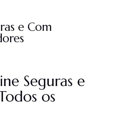
uras e Com
dores
ine Seguras e
Todos os