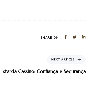
SHARE ON
NEXT ARTICLE
starda Cassino: Confiança e Segurança