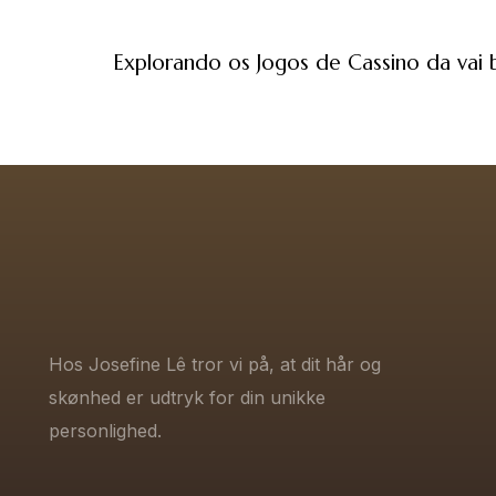
1 år ago
Cassino
Explorando os Jogos de Cassino da vai 
Hos Josefine Lê tror vi på, at dit hår og
skønhed er udtryk for din unikke
personlighed.