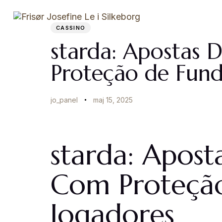
Author
Published
PUBLISHED
on:
IN:
Startside
CASSINO
starda: Apostas 
Proteção de Fund
jo_panel
maj 15, 2025
starda: Apost
Com Proteção
Jogadores