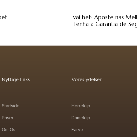
1 år ago
Cassino
bet
vai bet: Aposte nas Mel
Tenha a Garantia de Se
Nyttige links
Vores ydelser
Startside
Herreklip
Priser
Dameklip
Om Os
Farve