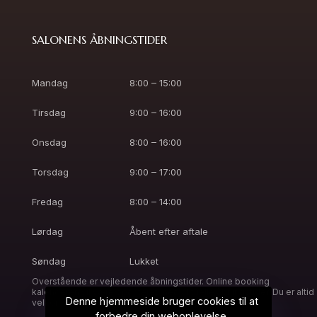
SALONENS ÅBNINGSTIDER
Mandag
8:00 – 15:00
Tirsdag
9:00 – 16:00
Onsdag
8:00 – 16:00
Torsdag
9:00 – 17:00
Fredag
8:00 – 14:00
Lørdag
Åbent efter aftale
Søndag
Lukket
Overstående er vejledende åbningstider. Online booking
kalenderen vil være opdateret med aktuelle åbningstider. Du er altid
Denne hjemmeside bruger cookies til at
velkommen til at ringe, så finder vi en tid til dig.
forbedre din weboplevelse.