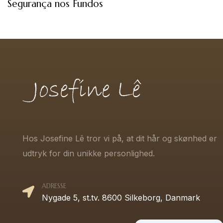
Segurança nos Fundos
Hos Josefine Lê tror vi på, at dit hår og skønhed er
udtryk for din unikke personlighed.
ADRESSE
Nygade 5, st.tv. 8600 Silkeborg, Danmark