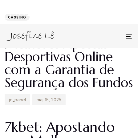
Author
Published
PUBLISHED
on:
IN:
CASSINO
7kbet: Apostando nas
Melhores Apostas
To
na
Desportivas Online
com a Garantia de
Segurança dos Fundos
jo_panel
maj 15, 2025
7kbet: Apostando