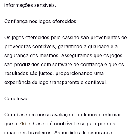
informações sensíveis.
Confiança nos jogos oferecidos
Os jogos oferecidos pelo cassino são provenientes de
provedoras confiáveis, garantindo a qualidade e a
segurança dos mesmos. Asseguramos que os jogos
são produzidos com software de confiança e que os
resultados são justos, proporcionando uma
experiência de jogo transparente e confiável.
Conclusão
Com base em nossa avaliação, podemos confirmar
que o
7kbet
Casino é confiável e seguro para os
jogadores brasileiros. As medidas de segurança