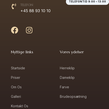
TELEFONTID 9:00 – 13:00
TELEFON
+45 88 93 10 10
Nyttige links
Vores ydelser
Startside
Herreklip
Priser
Dameklip
Om Os
Farve
Galleri
Brudeopsætning
Kontakt Os