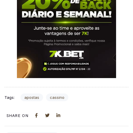
apostas
cassino
Tags:
SHARE ON