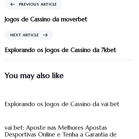
PREVIOUS ARTICLE
Jogos de Cassino da moverbet
NEXT ARTICLE
Explorando os Jogos de Cassino da 7kbet
You may also like
1 år ago
Cassino
Explorando os Jogos de Cassino da vai bet
1 år ago
Cassino
vai bet: Aposte nas Melhores Apostas
Desportivas Online e Tenha a Garantia de