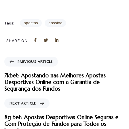
apostas
cassino
Tags:
SHARE ON
PREVIOUS ARTICLE
7kbet: Apostando nas Melhores Apostas
Desportivas Online com a Garantia de
Segurança dos Fundos
NEXT ARTICLE
8g bet: Apostas Desportivas Online Seguras e
Com Proteção de Fundos para Todos os