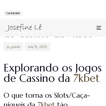
Author
Published
PUBLISHED
on:
IN:
CASSINO
Explorando os Jogos
de Cassino da 7kbet
To
na
jo_panel
maj 15, 2025
Explorando os Jogos
de Cassino da
7kbet
O que torna os Slots/Caça-
níqueis da
7kbet
tão