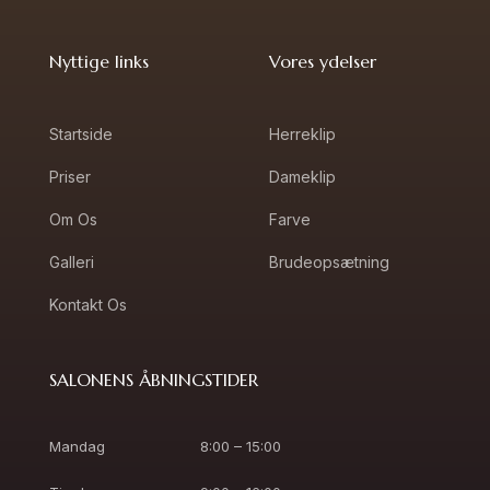
Nyttige links
Vores ydelser
Startside
Herreklip
Priser
Dameklip
Om Os
Farve
Galleri
Brudeopsætning
Kontakt Os
SALONENS ÅBNINGSTIDER
Mandag
8:00 – 15:00