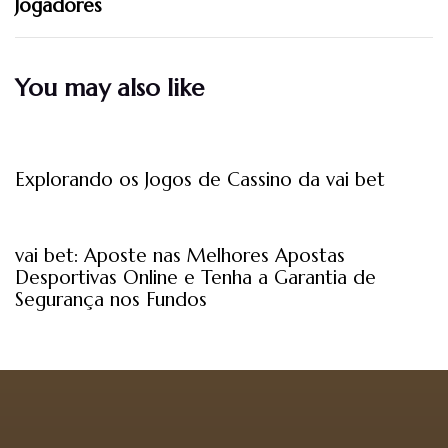
Jogadores
You may also like
1 år ago
Cassino
Explorando os Jogos de Cassino da vai bet
1 år ago
Cassino
vai bet: Aposte nas Melhores Apostas
Desportivas Online e Tenha a Garantia de
Segurança nos Fundos