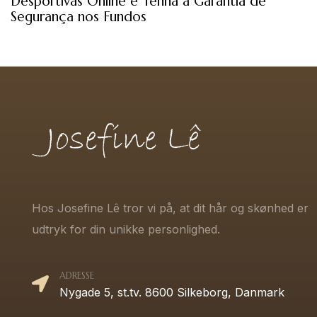
Desportivas Online e Tenha a Garantia de
Segurança nos Fundos
Hos Josefine Lê tror vi på, at dit hår og skønhed er
udtryk for din unikke personlighed.
ADRESSE
Nygade 5, st.tv. 8600 Silkeborg, Danmark