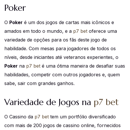
Poker
O
Poker
é um dos jogos de cartas mais icônicos e
amados em todo o mundo, e a
p7 bet
oferece uma
variedade de opções para os fãs deste jogo de
habilidade. Com mesas para jogadores de todos os
níveis, desde iniciantes até veteranos experientes, o
Poker
na
p7 bet
é uma ótima maneira de desafiar suas
habilidades, competir com outros jogadores e, quem
sabe, sair com grandes ganhos.
Variedade de Jogos na
p7 bet
O Cassino da
p7 bet
tem um portfólio diversificado
com mais de 200 jogos de cassino online, fornecidos