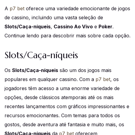
A
p7 bet
oferece uma variedade emocionante de jogos
de cassino, incluindo uma vasta seleção de
Slots/Caça-níqueis
,
Cassino Ao Vivo
e
Poker
.
Continue lendo para descobrir mais sobre cada opção.
Slots/Caça-níqueis
Os
Slots/Caça-níqueis
são um dos jogos mais
populares em qualquer cassino. Com a
p7 bet
, os
jogadores têm acesso a uma enorme variedade de
opções, desde clássicos atemporais até os mais
recentes lançamentos com gráficos impressionantes e
recursos emocionantes. Com temas para todos os
gostos, desde aventura até fantasia e muito mais, os
Slots/Caça-níqueis
da
p7 bet
oferecem