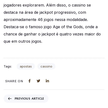
jogadores explorarem. Além disso, o cassino se
destaca na área de jackpot progressivo, com
aproximadamente 46 jogos nessa modalidade.
Destaca-se o famoso jogo Age of the Gods, onde a
chance de ganhar o jackpot é quatro vezes maior do
que em outros jogos.
apostas
cassino
Tags:
SHARE ON
PREVIOUS ARTICLE