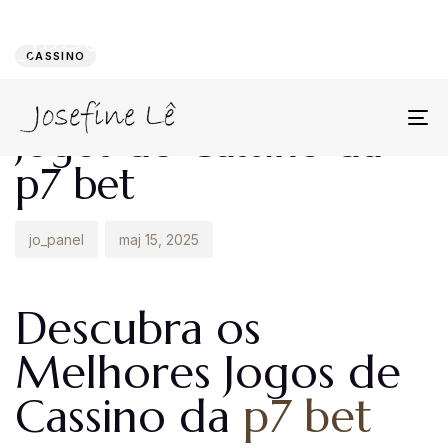
Author
Published
PUBLISHED
on:
IN:
CASSINO
Descubra os Melhores
Jogos de Cassino da
To
na
p7 bet
jo_panel
maj 15, 2025
Descubra os
Melhores Jogos de
Cassino da
p7 bet