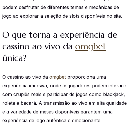
podem desfrutar de diferentes temas e mecânicas de
jogo ao explorar a seleção de slots disponíveis no site.
O que torna a experiência de
cassino ao vivo da
omgbet
única?
O cassino ao vivo da
omgbet
proporciona uma
experiência imersiva, onde os jogadores podem interagir
com crupiês reais e participar de jogos como blackjack,
roleta e bacará. A transmissão ao vivo em alta qualidade
e a variedade de mesas disponíveis garantem uma
experiência de jogo autêntica e emocionante.