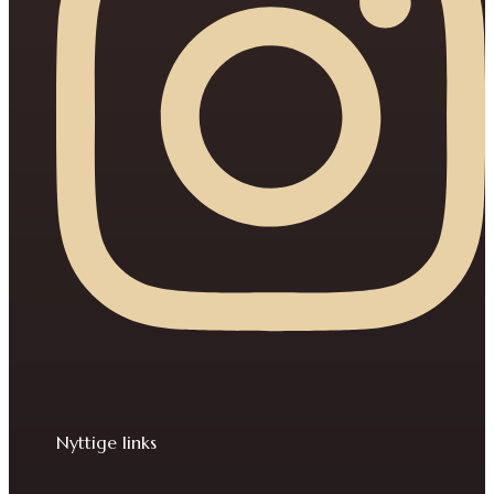
Nyttige links