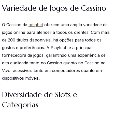
Variedade de Jogos de Cassino
O Cassino da
omgbet
oferece uma ampla variedade de
jogos online para atender a todos os clientes. Com mais
de 200 títulos disponíveis, há opções para todos os
gostos e preferências. A Playtech é a principal
fornecedora de jogos, garantindo uma experiência de
alta qualidade tanto no Cassino quanto no Cassino ao
Vivo, acessíveis tanto em computadores quanto em
dispositivos móveis.
Diversidade de Slots e
Categorias