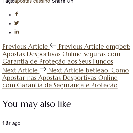
Tags:
apostas
cassino
Share On
Previous Article
Previous Article
omgbet:
Apostas Desportivas Online Seguras com
Garantia de Proteção aos Seus Fundos
Next Article
Next Article
betleao: Como
Apostar nas Apostas Desportivas Online
com Garantia de Segurança e Proteção
You may also like
1 år ago