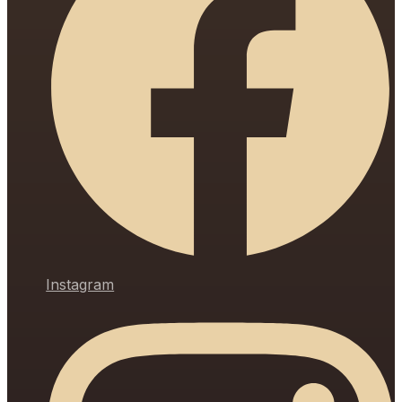
Instagram