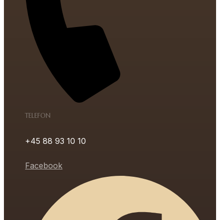
TELEFON
+45 88 93 10 10
Facebook