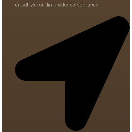
er udtryk for din unikke personlighed.