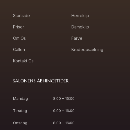
Startside
Herreklip
Priser
Dameklip
Om Os
Farve
Galleri
Brudeopsætning
Kontakt Os
SALONENS ÅBNINGSTIDER
Mandag
8:00 – 15:00
Tirsdag
9:00 – 16:00
Onsdag
8:00 – 16:00