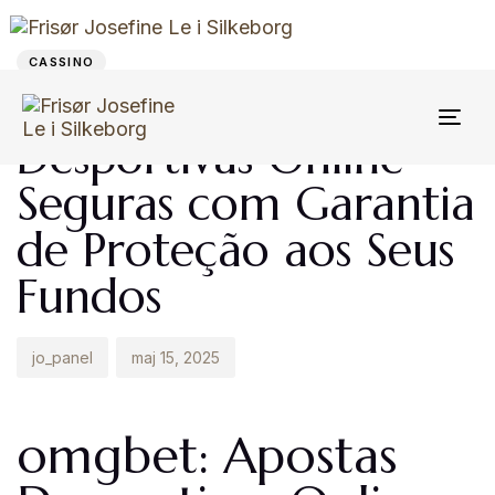
Author
Published
PUBLISHED
on:
IN:
CASSINO
omgbet: Apostas
Togg
Desportivas Online
navi
Seguras com Garantia
de Proteção aos Seus
Fundos
jo_panel
maj 15, 2025
omgbet: Apostas