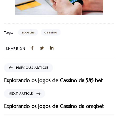
apostas
cassino
Tags:
SHARE ON
PREVIOUS ARTICLE
Explorando os Jogos de Cassino da 585 bet
NEXT ARTICLE
Explorando os Jogos de Cassino da omgbet