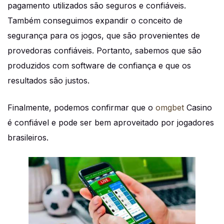
pagamento utilizados são seguros e confiáveis.
Também conseguimos expandir o conceito de
segurança para os jogos, que são provenientes de
provedoras confiáveis. Portanto, sabemos que são
produzidos com software de confiança e que os
resultados são justos.
Finalmente, podemos confirmar que o
omgbet
Casino
é confiável e pode ser bem aproveitado por jogadores
brasileiros.