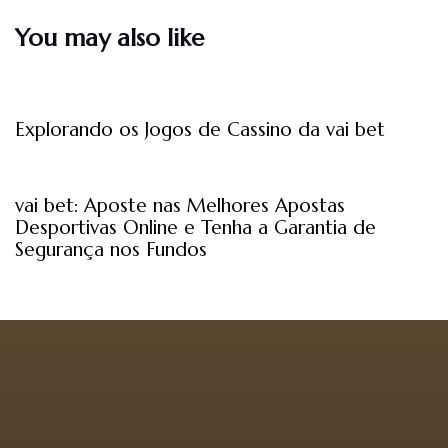
You may also like
1 år ago
Cassino
Explorando os Jogos de Cassino da vai bet
1 år ago
Cassino
vai bet: Aposte nas Melhores Apostas
Desportivas Online e Tenha a Garantia de
Segurança nos Fundos