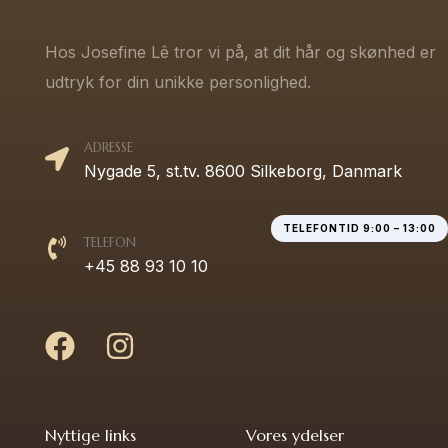
Hos Josefine Lê tror vi på, at dit hår og skønhed er
udtryk for din unikke personlighed.
ADRESSE
Nygade 5, st.tv. 8600 Silkeborg, Danmark
TELEFONTID 9:00 – 13:00
TELEFON
+45 88 93 10 10
Nyttige links
Vores ydelser