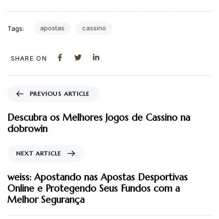
apostas
cassino
Tags:
SHARE ON
PREVIOUS ARTICLE
Descubra os Melhores Jogos de Cassino na
dobrowin
NEXT ARTICLE
weiss: Apostando nas Apostas Desportivas
Online e Protegendo Seus Fundos com a
Melhor Segurança