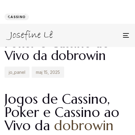
Author
Published
PUBLISHED
on:
IN:
CASSINO
Jogos de Cassino,
Poker e Cassino ao
To
na
Vivo da dobrowin
jo_panel
maj 15, 2025
Jogos de Cassino,
Poker e Cassino ao
Vivo da
dobrowin