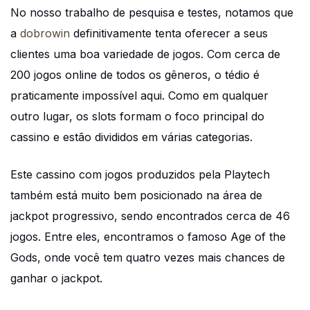
No nosso trabalho de pesquisa e testes, notamos que
a
dobrowin
definitivamente tenta oferecer a seus
clientes uma boa variedade de jogos. Com cerca de
200 jogos online de todos os gêneros, o tédio é
praticamente impossível aqui. Como em qualquer
outro lugar, os slots formam o foco principal do
cassino e estão divididos em várias categorias.
Este cassino com jogos produzidos pela Playtech
também está muito bem posicionado na área de
jackpot progressivo, sendo encontrados cerca de 46
jogos. Entre eles, encontramos o famoso Age of the
Gods, onde você tem quatro vezes mais chances de
ganhar o jackpot.