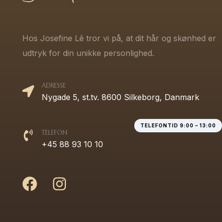
Hos Josefine Lê tror vi på, at dit hår og skønhed er
udtryk for din unikke personlighed.
ADRESSE
Nygade 5, st.tv. 8600 Silkeborg, Danmark
TELEFONTID 9:00 – 13:00
TELEFON
+45 88 93 10 10