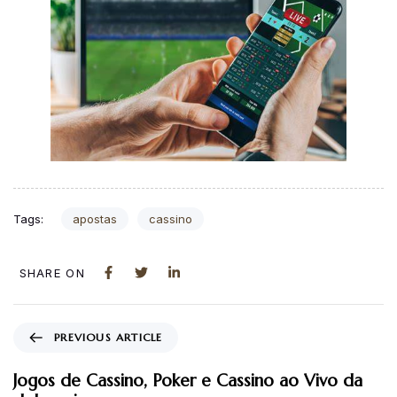
apostas
cassino
Tags:
SHARE ON
PREVIOUS ARTICLE
Jogos de Cassino, Poker e Cassino ao Vivo da