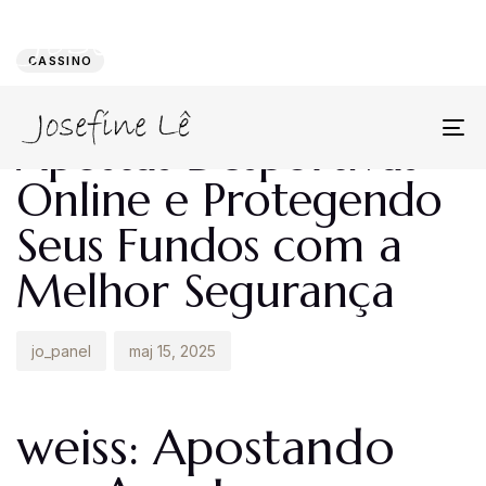
Author
Published
PUBLISHED
on:
IN:
CASSINO
weiss: Apostando nas
Apostas Desportivas
To
na
Online e Protegendo
Seus Fundos com a
Melhor Segurança
jo_panel
maj 15, 2025
weiss: Apostando