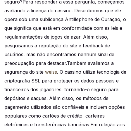
seguro?Para responder a essa pergunta, começamos
avaliando a licença do cassino. Descobrimos que ele
opera sob uma sublicença Antillephone de Curaçao, o
que significa que está em conformidade com as leis e
regulamentações de jogos de azar. Além disso,
pesquisamos a reputação do site e feedback de
usuários, mas não encontramos nenhum sinal de
preocupação para destacar.Também avaliamos a
segurança do site
weiss
. O cassino utiliza tecnologia de
criptografia SSL para proteger os dados pessoais e
financeiros dos jogadores, tornando-o seguro para
depósitos e saques. Além disso, os métodos de
pagamento utilizados são confiáveis e incluem opções
populares como cartões de crédito, carteiras
eletrônicas e transferências bancárias.Em relação aos