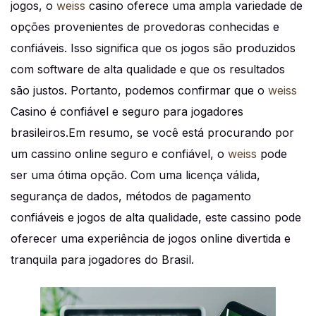
jogos, o
weiss
casino oferece uma ampla variedade de
opções provenientes de provedoras conhecidas e
confiáveis. Isso significa que os jogos são produzidos
com software de alta qualidade e que os resultados
são justos. Portanto, podemos confirmar que o
weiss
Casino é confiável e seguro para jogadores
brasileiros.Em resumo, se você está procurando por
um cassino online seguro e confiável, o
weiss
pode
ser uma ótima opção. Com uma licença válida,
segurança de dados, métodos de pagamento
confiáveis e jogos de alta qualidade, este cassino pode
oferecer uma experiência de jogos online divertida e
tranquila para jogadores do Brasil.