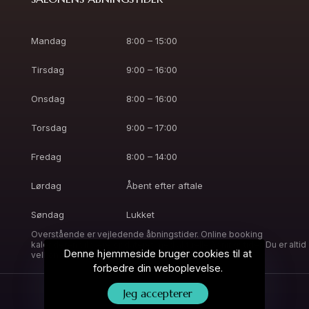
Mandag
8:00 – 15:00
Tirsdag
9:00 – 16:00
Onsdag
8:00 – 16:00
Torsdag
9:00 – 17:00
Fredag
8:00 – 14:00
Lørdag
Åbent efter aftale
Søndag
Lukket
Overstående er vejledende åbningstider. Online booking
kalenderen vil være opdateret med aktuelle åbningstider. Du er altid
Denne hjemmeside bruger cookies til at
velkommen til at ringe, så finder vi en tid til dig.
forbedre din weboplevelse.
Jeg accepterer
© 2023 Josefine Lê. Alle rettigheder forbeholdes.